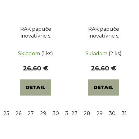
RAK papuče
RAK papuče
inovatívne s
inovatívne s
otvorenou špicou -
otvorenou špicou -
vesmír
ťavie
Skladom
(1 ks)
Skladom
(2 ks)
26,60 €
26,60 €
DETAIL
DETAIL
25
26
27
29
30
31
27
32
28
29
30
31