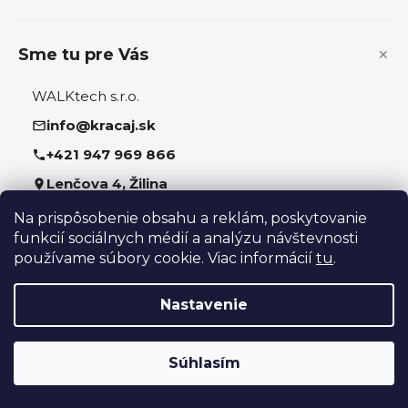
e
y
v
ý
Sme tu pre Vás
p
i
WALKtech s.r.o.
s
u
info@kracaj.sk
+421 947 969 866
Lenčova 4, Žilina
Na prispôsobenie obsahu a reklám, poskytovanie
Sledujte nás
funkcií sociálnych médií a analýzu návštevnosti
používame súbory cookie. Viac informácií
tu
.
Nastavenie
Vytvoril Shoptet
Súhlasím
Copyright 2026
kracaj.sk
. Všetky práva vyhradené.
Upraviť nastavenie cookies