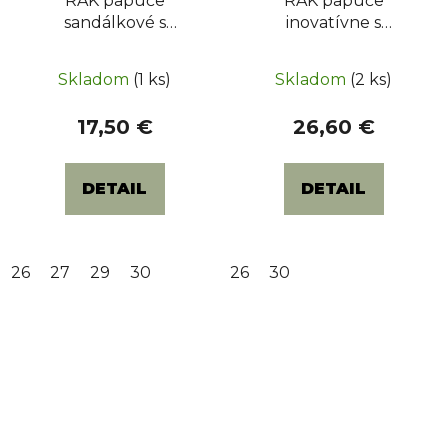
RAK papuče
RAK papuče
sandálkové s
inovatívne s
otvorenou špicou -
otvorenou špicou -
Priemerné
Priemerné
ceruzky fialové
mačky ružové
Skladom
(1 ks)
Skladom
(2 ks)
hodnotenie
hodnotenie
produktu
produktu
17,50 €
26,60 €
je
je
4,5
5,0
DETAIL
DETAIL
z
z
5
5
hviezdičiek.
hviezdičiek.
26
27
29
30
26
30