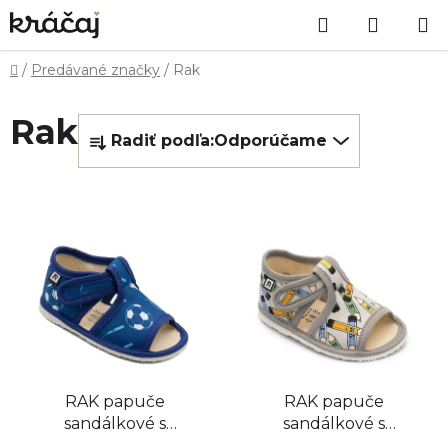
Prejsť
Hľadať
NÁKU
na
obsah
KOŠÍK
Domov
/
Predávané značky
/
Rak
V
Rak
R
ý
Radiť podľa:
Odporúčame
a
p
d
i
e
s
n
p
i
r
e
o
p
d
r
u
o
k
d
t
RAK papuče
RAK papuče
u
o
sandálkové s
sandálkové s
k
v
otvorenou špicou -
otvorenou špicou -