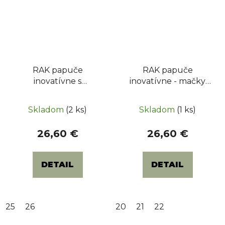
RAK papuče
RAK papuče
inovatívne s
inovatívne - mačky
otvorenou špicou -
šedé
jednorožec
Skladom
(2 ks)
Skladom
(1 ks)
26,60 €
26,60 €
DETAIL
DETAIL
25
26
20
21
22