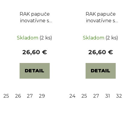
RAK papuče
RAK papuče
inovatívne s
inovatívne s
otvorenou špicou -
otvorenou špicou -
Priemerné
mačky modré
autá modré
Skladom
(2 ks)
Skladom
(2 ks)
hodnotenie
produktu
26,60 €
26,60 €
je
3,5
DETAIL
DETAIL
z
5
hviezdičiek.
25
26
27
29
24
25
27
31
32