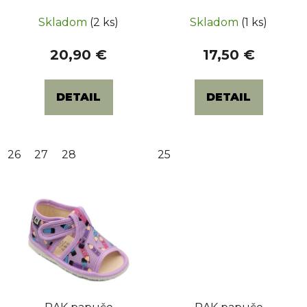
t
Priemerné
Priemerné
šport modrý
ceruzky šedé
Skladom
(2 ks)
Skladom
(1 ks)
o
hodnotenie
hodnotenie
v
produktu
produktu
20,90 €
17,50 €
je
je
5,0
5,0
DETAIL
DETAIL
z
z
5
5
hviezdičiek.
hviezdičiek.
26
27
28
25