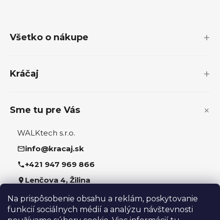
Z
á
p
Všetko o nákupe
ä
t
i
Kráčaj
e
Sme tu pre Vás
WALKtech s.r.o.
info@kracaj.sk
+421 947 969 866
Lenčova 4, Žilina
Na prispôsobenie obsahu a reklám, poskytovanie
Sledujte nás
funkcií sociálnych médií a analýzu návštevnosti