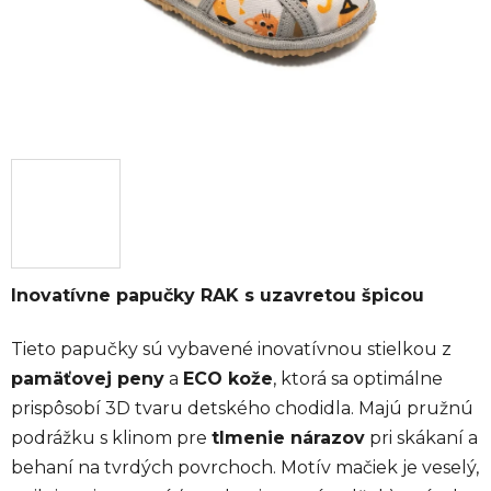
Inovatívne papučky RAK s uzavretou špicou
Tieto papučky sú vybavené inovatívnou stielkou z
pamäťovej peny
a
ECO kože
, ktorá sa optimálne
prispôsobí 3D tvaru detského chodidla. Majú pružnú
podrážku s klinom pre
tlmenie nárazov
pri skákaní a
behaní na tvrdých povrchoch. Motív mačiek je veselý,