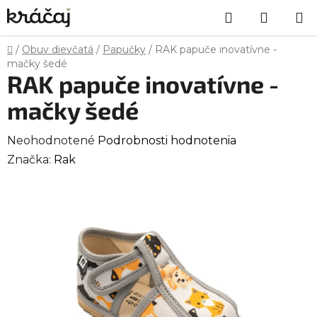
Prejsť
Hľadať
NÁKU
na
obsah
KOŠÍK
Domov
/
Obuv dievčatá
/
Papučky
/
RAK papuče inovatívne -
mačky šedé
RAK papuče inovatívne -
mačky šedé
Priemerné
Neohodnotené
Podrobnosti hodnotenia
hodnotenie
Značka:
Rak
produktu
je
0,0
z
5
hviezdičiek.