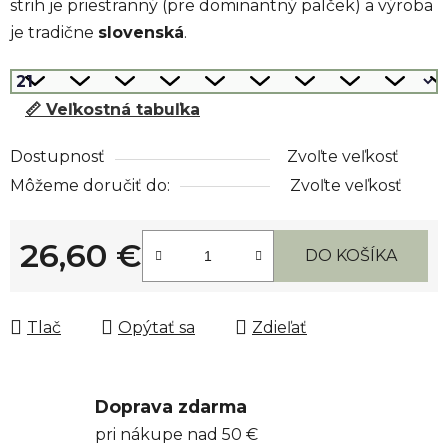
strih je priestranný (pre dominantný palček) a výroba
je tradične
slovenská
.
📏 Veľkostná tabuľka
Dostupnosť
Zvoľte veľkosť
Môžeme doručiť do:
Zvoľte veľkosť
26,60 €
DO KOŠÍKA
Jednotková cena:
Tlač
Opýtať sa
Zdieľať
Doprava zdarma
pri nákupe nad 50 €