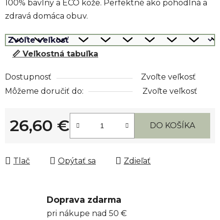
100% bavlny a ECO kože. Perfektné ako pohodlná a
zdravá domáca obuv.
📏 Veľkostná tabuľka
Dostupnosť
Zvoľte veľkosť
Môžeme doručiť do:
Zvoľte veľkosť
26,60 €
DO KOŠÍKA
Jednotková cena:
Tlač
Opýtať sa
Zdieľať
Doprava zdarma
pri nákupe nad 50 €