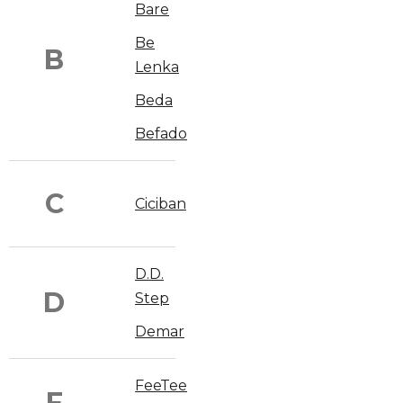
Bare
Be
B
Lenka
Beda
Befado
C
Ciciban
D.D.
D
Step
Demar
FeeTee
F