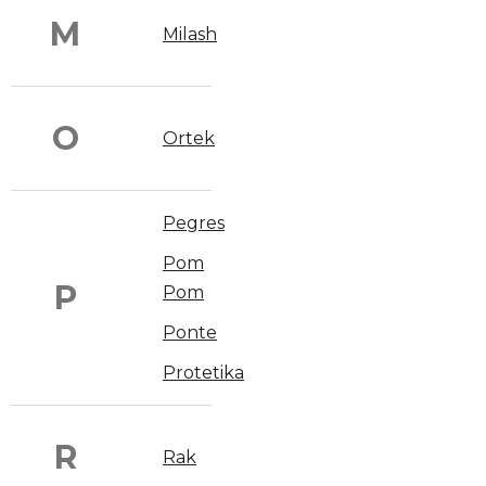
M
Milash
O
Ortek
Pegres
Pom
P
Pom
Ponte
Protetika
R
Rak