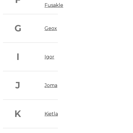
Fusakle
G
Geox
I
Igor
J
Joma
K
Kietla