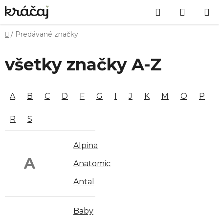
Prejsť
Hľadať
NÁKU
na
obsah
KOŠÍK
Domov
/
Predávané značky
všetky značky A-Z
A
B
C
D
F
G
I
J
K
M
O
P
R
S
Alpina
A
Anatomic
Antal
Baby