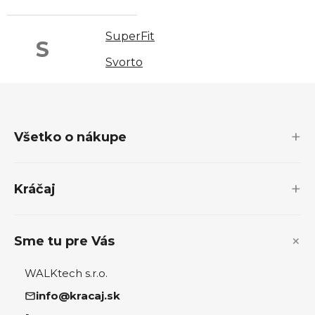
SuperFit
S
Svorto
Z
á
p
Všetko o nákupe
ä
t
i
Kráčaj
e
Sme tu pre Vás
WALKtech s.r.o.
info@kracaj.sk