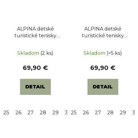
ALPINA detské
ALPINA detské
turistické tenisky
turistické tenisky
BREEZE JR LOW
BREEZE JR LOW
(6411-6K) - Kivi / Dark
(6411-5K) Blue /
Skladom
(2 ks)
Skladom
(>5 ks)
Blue
Yellow
69,90 €
69,90 €
DETAIL
DETAIL
25
26
27
28
29
30
25
31
26
32
27
33
28
34
29
35
3