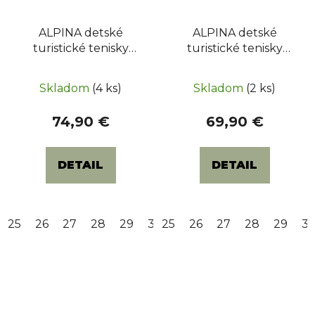
ALPINA detské
ALPINA detské
turistické tenisky
turistické tenisky
BREEZE JR MID
BREEZE JR LOW
(6407-6K)- Kivi / Dark
(6411-8K) - Prunk /
Skladom
(4 ks)
Skladom
(2 ks)
Blue
Pink
74,90 €
69,90 €
DETAIL
DETAIL
25
26
27
28
29
30
25
31
26
32
27
33
28
34
29
35
3