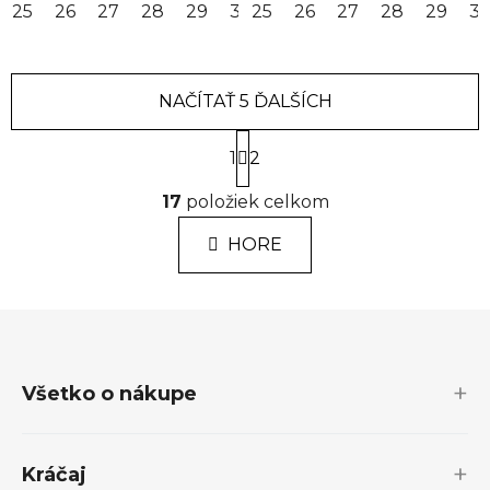
25
26
27
28
29
30
25
31
26
32
27
33
28
34
29
35
3
NAČÍTAŤ 5 ĎALŠÍCH
S
1
t
2
r
O
á
17
položiek celkom
v
n
l
k
HORE
á
o
d
v
a
a
Z
n
c
á
i
i
e
p
e
Všetko o nákupe
p
ä
r
t
v
i
k
Kráčaj