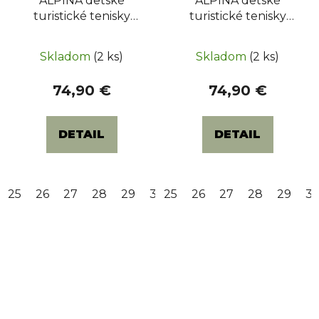
ALPINA detské
ALPINA detské
turistické tenisky
turistické tenisky
BREEZE JR MID 2.0
BREEZE JR MID
(6413-1K) - Blue / Lime
(6407-8K) - Prunk /
Skladom
(2 ks)
Skladom
(2 ks)
Pink
74,90 €
74,90 €
DETAIL
DETAIL
25
26
27
28
29
30
25
31
26
32
27
33
28
34
29
35
3