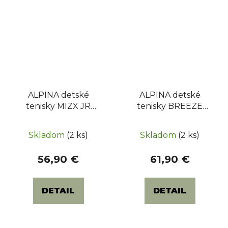
ALPINA detské
ALPINA detské
tenisky MIZX JR
tenisky BREEZE
(6440-1K) - Blue
SUMMER (6431-4K) -
Rose / Black
Skladom
(2 ks)
Skladom
(2 ks)
56,90 €
61,90 €
DETAIL
DETAIL