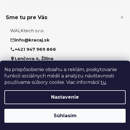
e
y
v
ý
Sme tu pre Vás
p
i
WALKtech s.r.o.
s
u
info@kracaj.sk
+421 947 969 866
Lenčova 4, Žilina
Na prispôsobenie obsahu a reklám, poskytovanie
Sledujte nás
funkcií sociálnych médií a analýzu návštevnosti
používame súbory cookie. Viac informácií
tu
.
Nastavenie
Vytvoril Shoptet
Súhlasím
Copyright 2026
kracaj.sk
. Všetky práva vyhradené.
Upraviť nastavenie cookies