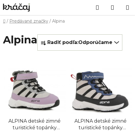
Prejsť
Hľadať
NÁKU
na
obsah
KOŠÍK
Domov
/
Predávané značky
/
Alpina
V
Alpina
R
ý
Radiť podľa:
Odporúčame
a
p
d
i
e
s
n
p
i
r
e
o
p
d
r
u
o
k
d
t
ALPINA detské zimné
ALPINA detské zimné
u
o
turistické topánky
turistické topánky
k
v
BREEZE WINTER -
BREEZE WINTER -