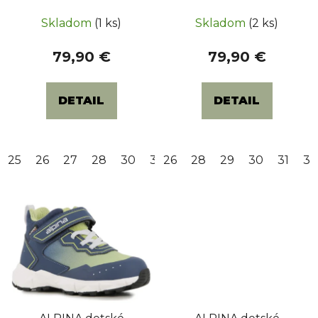
t
Violet / Light Grey
Blue / Light Grey
Skladom
(1 ks)
Skladom
(2 ks)
o
v
79,90 €
79,90 €
DETAIL
DETAIL
25
26
27
28
30
32
26
33
28
34
29
35
30
31
32