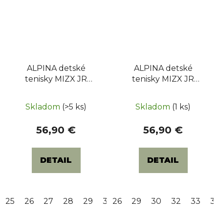
ALPINA detské
ALPINA detské
tenisky MIZX JR
tenisky MIZX JR
(6440-3K) - Dark Blue
(6440-2K) - Levander
Skladom
(>5 ks)
Skladom
(1 ks)
56,90 €
56,90 €
DETAIL
DETAIL
25
26
27
28
29
30
26
31
29
32
30
33
32
34
33
35
3