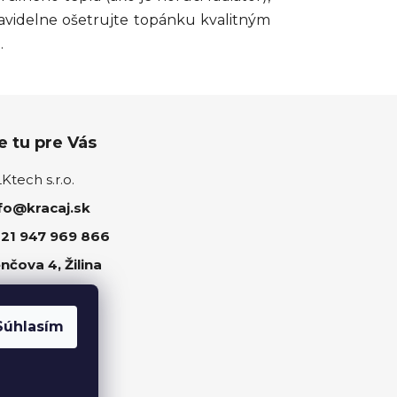
videlne ošetrujte topánku kvalitným
.
 tu pre Vás
tech s.r.o.
fo@kracaj.sk
21 947 969 866
nčova 4, Žilina
ujte nás
Súhlasím