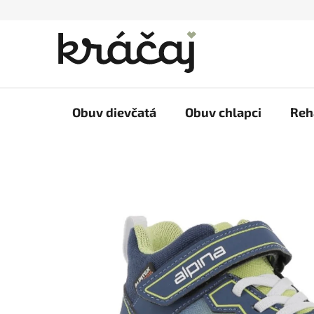
Prejsť
na
obsah
Obuv dievčatá
Obuv chlapci
Reh