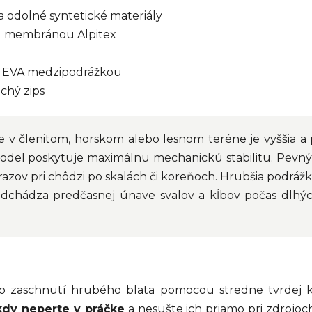
a odolné syntetické materiály
u membránou Alpitex
u EVA medzipodrážkou
chý zips
 v členitom, horskom alebo lesnom teréne je vyššia a
del poskytuje maximálnu mechanickú stabilitu. Pevný
 úrazov pri chôdzi po skalách či koreňoch. Hrubšia podr
predchádza predčasnej únave svalov a kĺbov počas dl
 po zaschnutí hrubého blata pomocou stredne tvrdej k
kdy neperte v práčke
a nesušte ich priamo pri zdrojoch 