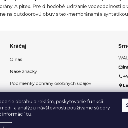
ány Alpitex. Pre dlhodobé udržanie vodeodolnosti pra
ne na outdoorovú obuv s tex-membránami a syntetikou
Kráčaj
Sme
WALK
O nás
in
Naše značky
+4
Podmienky ochrany osobných údajov
Le
Ako správne odmerať nohu
Sled
obenie obsahu a reklám, poskytovanie funkcií
 médií a analýzu návštevnosti používame súbory
c informácií
tu
.