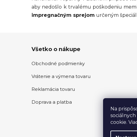
aby nedošlo k trvalému poškodeniu membr
impregnačným sprejom
určeným špeciál
Z
Všetko o nákupe
á
p
Obchodné podmienky
ä
t
Vrátenie a výmena tovaru
i
e
Reklamácia tovaru
Doprava a platba
Na prispôs
sociálnych
cookie. Via