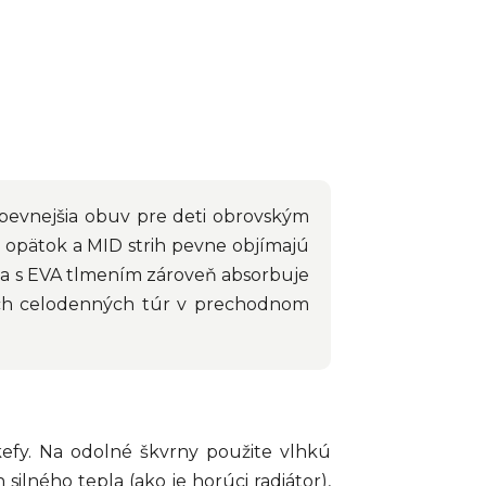
 pevnejšia obuv pre deti obrovským
 opätok a MID strih pevne objímajú
ážka s EVA tlmením zároveň absorbuje
hých celodenných túr v prechodnom
efy. Na odolné škvrny použite vlhkú
silného tepla (ako je horúci radiátor),