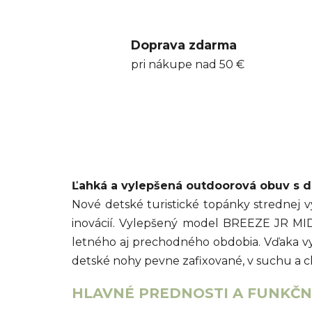
Doprava zdarma
pri nákupe nad 50 €
Ľahká a vylepšená outdoorová obuv s 
Nové detské turistické topánky strednej
inovácií. Vylepšený model BREEZE JR MI
letného aj prechodného obdobia. Vďaka 
detské nohy pevne zafixované, v suchu a c
HLAVNÉ PREDNOSTI A FUNKČNÉ