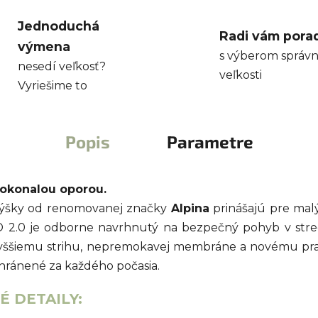
Jednoduchá
Radi vám pora
výmena
s výberom správn
nesedí veľkosť?
veľkosti
Vyriešime to
Popis
Parametre
dokonalou oporou.
 výšky od renomovanej značky
Alpina
prinášajú pre mal
D 2.0 je odborne navrhnutý na bezpečný pohyb v str
vyššiemu strihu, nepremokavej membráne a novému pr
hránené za každého počasia.
 DETAILY: