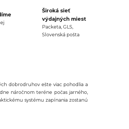
Široká sieť
díme
výdajných miest
ej
Packeta, GLS,
Slovenská pošta
ých dobrodruhov ešte viac pohodlia a
edne náročnom teréne počas jarného,
aktickému systému zapínania zostanú