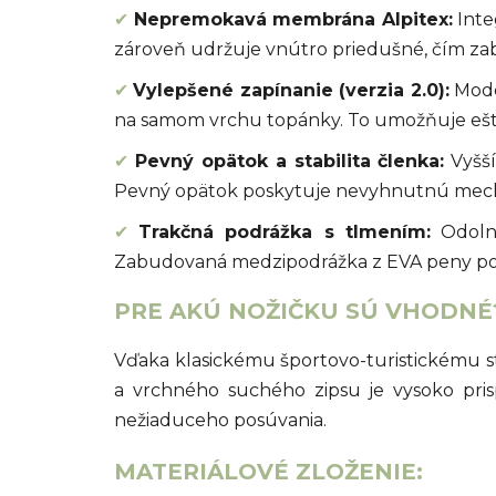
✔
Nepremokavá membrána Alpitex:
Inte
zároveň udržuje vnútro priedušné, čím z
✔
Vylepšené zapínanie (verzia 2.0):
Mode
na samom vrchu topánky. To umožňuje ešte 
✔
Pevný opätok a stabilita členka:
Vyšší
Pevný opätok poskytuje nevyhnutnú mech
✔
Trakčná podrážka s tlmením:
Odolná
Zabudovaná medzipodrážka z EVA peny popri
PRE AKÚ NOŽIČKU SÚ VHODNÉ
Vďaka klasickému športovo-turistickému s
a vrchného suchého zipsu je vysoko pri
nežiaduceho posúvania.
MATERIÁLOVÉ ZLOŽENIE: