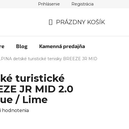
Prihlásenie
Registrácia
PRÁZDNY KOŠÍK
NÁKUPNÝ
KOŠÍK
re
Blog
Kamenná predajňa
PINA detské turistické tenisky BREEZE JR MID
é turistické
EZE JR MID 2.0
lue / Lime
i hodnotenia