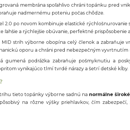
grovaná membrána spoľahlivo chráni topánku pred vnikn
abraňuje nadmernému poteniu počas chôdze.
l 2.0 po novom kombinuje elastické rýchlošnurovanie 
ľahšie a rýchlejšie obúvanie, perfektné prispôsobenie 
 MID strih výborne obopína celý členok a zabraňuje vn
anickú oporu a chráni pred nebezpečným vyvrtnutím 
 gumená podrážka zabraňuje pošmyknutiu a poskytu
tom vynikajúco tlmí tvrdé nárazy a šetrí detské kĺby.
?
trihu tieto topánky výborne sadnú na
normálne široké
spôsobivý na rôzne výšky priehlavkov, čím zabezpečí