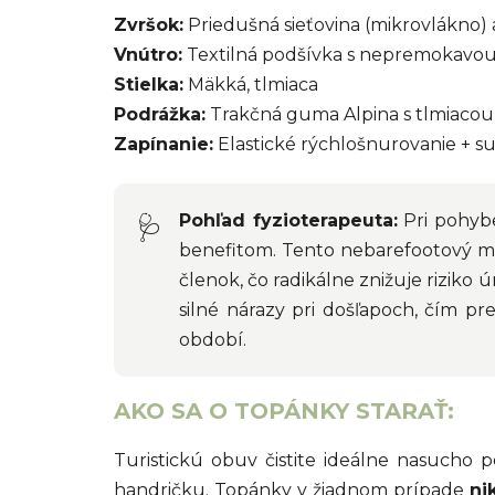
Zvršok:
Priedušná sieťovina (mikrovlákno) 
Vnútro:
Textilná podšívka s nepremokavo
Stielka:
Mäkká, tlmiaca
Podrážka:
Trakčná guma Alpina s tlmiaco
Zapínanie:
Elastické rýchlošnurovanie + su
Pohľad fyzioterapeuta:
Pri pohybe
🩺
benefitom. Tento nebarefootový mo
členok, čo radikálne znižuje riziko
silné nárazy pri došľapoch, čím 
období.
AKO SA O TOPÁNKY STARAŤ:
Turistickú obuv čistite ideálne nasucho
handričku. Topánky v žiadnom prípade
ni