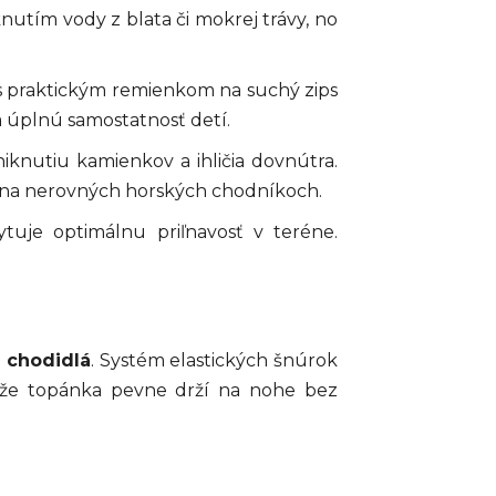
utím vody z blata či mokrej trávy, no
s praktickým remienkom na suchý zips
a úplnú samostatnosť detí.
iknutiu kamienkov a ihličia dovnútra.
na nerovných horských chodníkoch.
je optimálnu priľnavosť v teréne.
 chodidlá
. Systém elastických šnúrok
, že topánka pevne drží na nohe bez