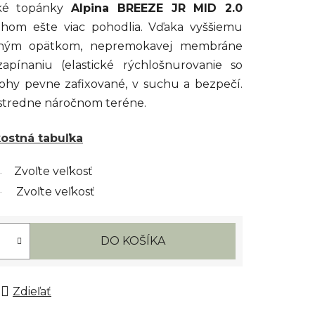
cké topánky
Alpina BREEZE JR MID 2.0
hom ešte viac pohodlia. Vďaka vyššiemu
vným opätkom, nepremokavej membráne
pínaniu (elastické rýchlošnurovanie so
hy pevne zafixované, v suchu a bezpečí.
v stredne náročnom teréne.
kostná tabuľka
Zvoľte veľkosť
Zvoľte veľkosť
DO KOŠÍKA
Zdieľať