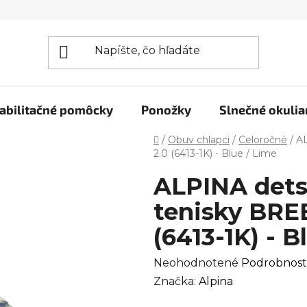
abilitačné pomôcky
Ponožky
Slnečné okulia
Domov
/
Obuv chlapci
/
Celoročné
/
AL
2.0 (6413-1K) - Blue / Lime
ALPINA detsk
tenisky BRE
(6413-1K) - B
Priemerné
Neohodnotené
Podrobnost
hodnotenie
Značka:
Alpina
produktu