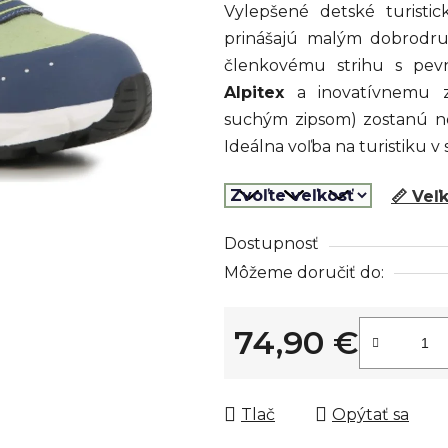
Vylepšené detské turisti
je
prinášajú malým dobrodru
0,0
členkovému strihu s pe
z
Alpitex
a inovatívnemu za
5
suchým zipsom) zostanú no
hviezdičiek.
Ideálna voľba na turistiku 
📏 Veľ
Dostupnosť
Môžeme doručiť do:
74,90 €
Jednotková cena:
Tlač
Opýtať sa