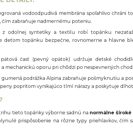
egrovaná vodoodpudivá membrána spoľahlivo chráni t
é, čím zabraňuje nadmernému poteniu.
z odolnej syntetiky a textilu robí topánku nezaťaž
je deťom topánku bezpečne, rovnomerne a hlavne ble
pätová časť (pevný opätok) udržuje detské chodidlo
u a mechanickú oporu pri chôdzi po nespevnených chod
gumená podrážka Alpina zabraňuje pošmyknutiu a posky
ny popritom vynikajúco tlmí nárazy a poskytuje dlhotr
?
trihu tieto topánky výborne sadnú na
normálne široké
lynulé prispôsobenie na rôzne typy priehlavkov, čím s