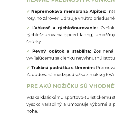
✔
Nepremokavá membrána Alpitex:
Int
rosy, no zároveň udržuje vnútro priedušn
✔
Ľahkosť a rýchlošnurovanie:
Zvršok 
rýchlošnurovania (speed lacing) umožňu
šnúrky.
✔
Pevný opätok a stabilita:
Zosilnená 
vyvíjajúcemu sa členku nevyhnutnú istot
✔
Trakčná podrážka s tlmením:
Prémiová 
Zabudovaná medzipodrážka z mäkkej EVA pe
PRE AKÚ NOŽIČKU SÚ VHODNÉ
Vďaka klasickému športovo-turistickému s
vysoko variabilný a umožňuje výborné a p
nohe.