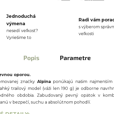
Jednoduchá
Radi vám pora
výmena
s výberom správn
nesedí veľkosť?
veľkosti
Vyriešime to
Popis
Parametre
evnou oporou.
nomovanej značky
Alpina
ponúkajú našim najmenším m
ľahký trailový model (váži len 190 g) je odborne nav
hodného obdobia. Zabudovaný pevný opätok v kombi
anú v bezpečí, suchu a absolútnom pohodlí.
 DETAILY: