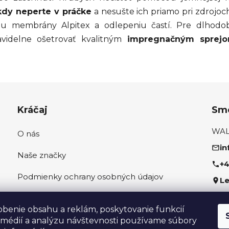
kdy neperte v práčke
a nesušte ich priamo pri zdrojoch 
 membrány Alpitex a odlepeniu častí. Pre dlhodob
avidelne ošetrovať kvalitným
impregnačným sprej
Kráčaj
Sme
WALK
O nás
in
Naše značky
+4
Podmienky ochrany osobných údajov
Le
Ako správne odmerať nohu
Sled
obenie obsahu a reklám, poskytovanie funkcií
 médií a analýzu návštevnosti používame súbory