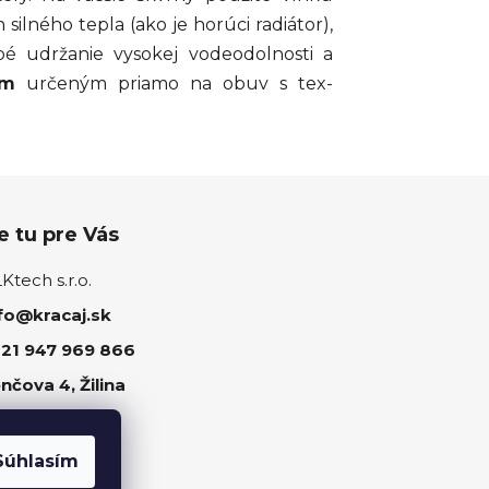
silného tepla (ako je horúci radiátor),
é udržanie vysokej vodeodolnosti a
om
určeným priamo na obuv s tex-
 tu pre Vás
tech s.r.o.
fo@kracaj.sk
21 947 969 866
nčova 4, Žilina
ujte nás
Súhlasím