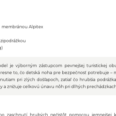
u membránou Alpitex
dzipodrážkou
g)
el je výborným zástupcom pevnejšej turistickej obuv
 presne to, čo detská noha pre bezpečnosť potrebuje 
rtnutiam pri zlých došľapoch, zatiaľ čo hrubšia podrá
ĺby a znižuje celkovú únavu nôh pri dlhých prechádzka
o po zaschnutí hrubých nečistôt pomocou jemnejšej k