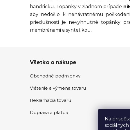
handričku. Topánky v žiadnom prípade
ni
aby nedošlo k nenávratnému poškodeniu
priedušnosti je nevyhnutné topánky pr
membránami a syntetikou.
Z
Všetko o nákupe
á
p
Obchodné podmienky
ä
t
Vrátenie a výmena tovaru
i
e
Reklamácia tovaru
Doprava a platba
Na prispôs
sociálnych