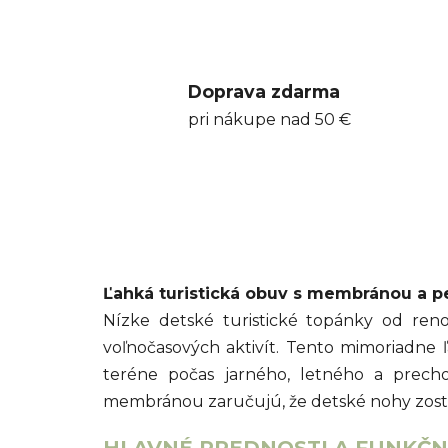
Doprava zdarma
pri nákupe nad 50 €
Ľahká turistická obuv s membránou a p
Nízke detské turistické topánky od re
voľnočasových aktivít. Tento mimoriadne 
teréne počas jarného, letného a prec
membránou zaručujú, že detské nohy zost
HLAVNÉ PREDNOSTI A FUNKČNÉ