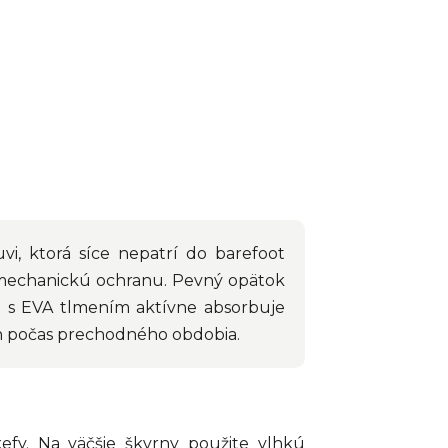
i, ktorá síce nepatrí do barefoot
– mechanickú ochranu. Pevný opätok
žka s EVA tlmením aktívne absorbuje
ch počas prechodného obdobia.
efy. Na väčšie škvrny použite vlhkú