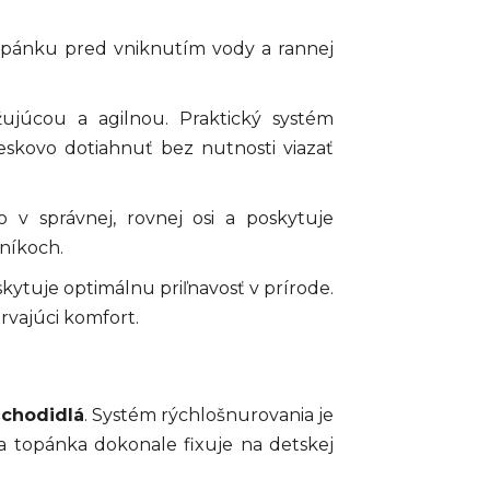
opánku pred vniknutím vody a rannej
ujúcou a agilnou. Praktický systém
skovo dotiahnuť bez nutnosti viazať
 v správnej, rovnej osi a poskytuje
níkoch.
tuje optimálnu priľnavosť v prírode.
vajúci komfort.
 chodidlá
. Systém rýchlošnurovania je
a topánka dokonale fixuje na detskej