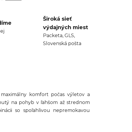
Široká sieť
díme
výdajných miest
ej
Packeta, GLS,
Slovenská pošta
aximálny komfort počas výletov a
rhnutý na pohyb v ľahšom až strednom
nácii so spoľahlivou nepremokavou