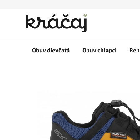
Prejsť
na
obsah
Obuv dievčatá
Obuv chlapci
Reh