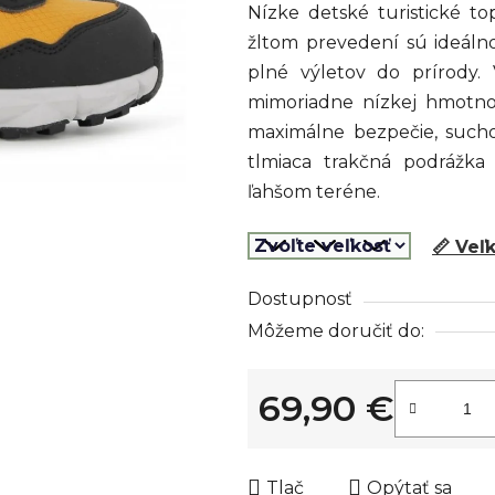
Nízke detské turistické t
je
žltom prevedení sú ideáln
0,0
plné výletov do prírody.
z
mimoriadne nízkej hmotn
5
maximálne bezpečie, sucho 
hviezdičiek.
tlmiaca trakčná podrážk
ľahšom teréne.
📏 Veľ
Dostupnosť
Môžeme doručiť do:
69,90 €
Jednotková cena:
Tlač
Opýtať sa