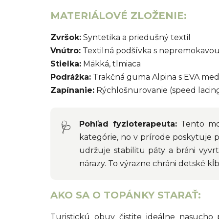
MATERIÁLOVÉ ZLOŽENIE:
Zvršok:
Syntetika a priedušný textil
Vnútro:
Textilná podšívka s nepremokavo
Stielka:
Mäkká, tlmiaca
Podrážka:
Trakčná guma Alpina s EVA me
Zapínanie:
Rýchlošnurovanie (speed lacin
Pohľad fyzioterapeuta:
Tento mod
🩺
kategórie, no v prírode poskytuje
udržuje stabilitu päty a bráni vyv
nárazy. To výrazne chráni detské k
AKO SA O TOPÁNKY STARAŤ:
Turistickú obuv čistite ideálne nasuch