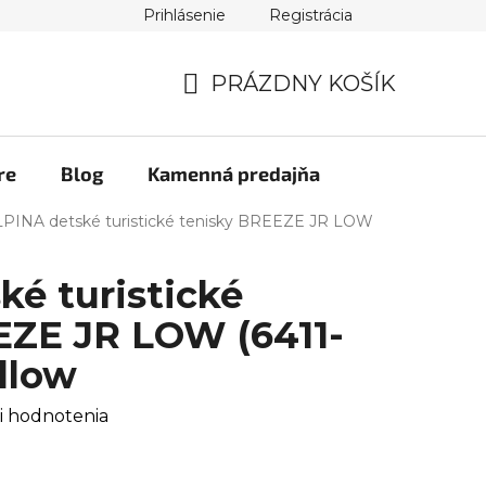
Prihlásenie
Registrácia
PRÁZDNY KOŠÍK
NÁKUPNÝ
KOŠÍK
re
Blog
Kamenná predajňa
PINA detské turistické tenisky BREEZE JR LOW
é turistické
EZE JR LOW (6411-
ellow
i hodnotenia