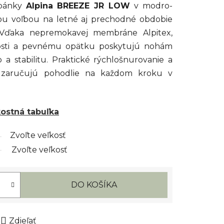
opánky
Alpina BREEZE JR LOW
v modro-
ou voľbou na letné aj prechodné obdobie
 Vďaka nepremokavej membráne Alpitex,
osti a pevnému opätku poskytujú nohám
a stabilitu. Praktické rýchlošnurovanie a
a zaručujú pohodlie na každom kroku v
kostná tabuľka
Zvoľte veľkosť
Zvoľte veľkosť
DO KOŠÍKA
Zdieľať