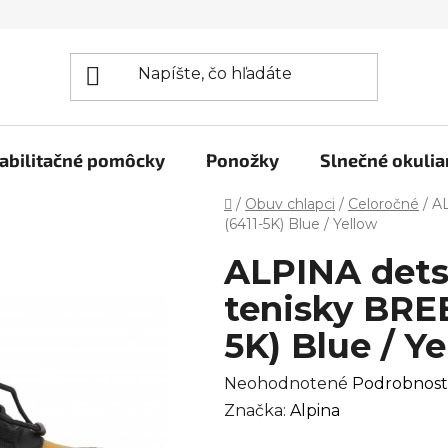
abilitačné pomôcky
Ponožky
Slnečné okulia
Domov
/
Obuv chlapci
/
Celoročné
/
AL
(6411-5K) Blue / Yellow
ALPINA detsk
tenisky BRE
5K) Blue / Y
Priemerné
Neohodnotené
Podrobnost
hodnotenie
Značka:
Alpina
produktu