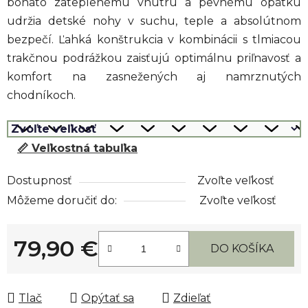
bohato zateplenému vnútru a pevnému opätku
udržia detské nohy v suchu, teple a absolútnom
bezpečí. Ľahká konštrukcia v kombinácii s tlmiacou
trakčnou podrážkou zaisťujú optimálnu priľnavosť a
komfort na zasnežených aj namrznutých
chodníkoch.
📏 Veľkostná tabuľka
Dostupnosť
Zvoľte veľkosť
Môžeme doručiť do:
Zvoľte veľkosť
79,90 €
DO KOŠÍKA
Jednotková cena:
Tlač
Opýtať sa
Zdieľať