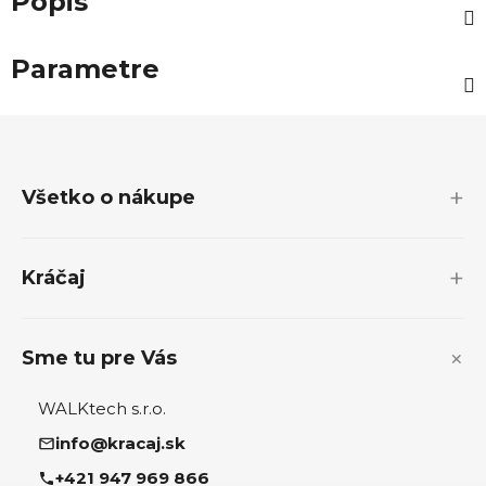
Popis
Parametre
Z
á
p
Všetko o nákupe
ä
t
i
Kráčaj
e
Sme tu pre Vás
WALKtech s.r.o.
info@kracaj.sk
+421 947 969 866