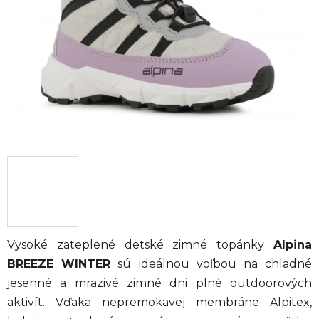
hviezdičiek.
Vysoké zateplené detské zimné topánky
Alpina
BREEZE WINTER
sú ideálnou voľbou na chladné
jesenné a mrazivé zimné dni plné outdoorových
aktivít. Vďaka nepremokavej membráne Alpitex,