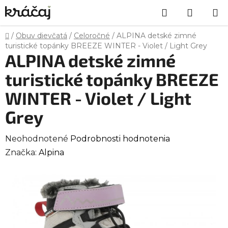
Prejsť
Hľadať
NÁKU
na
obsah
KOŠÍK
Domov
/
Obuv dievčatá
/
Celoročné
/
ALPINA detské zimné
turistické topánky BREEZE WINTER - Violet / Light Grey
ALPINA detské zimné
turistické topánky BREEZE
WINTER - Violet / Light
Grey
Priemerné
Neohodnotené
Podrobnosti hodnotenia
hodnotenie
Značka:
Alpina
produktu
je
0,0
z
5