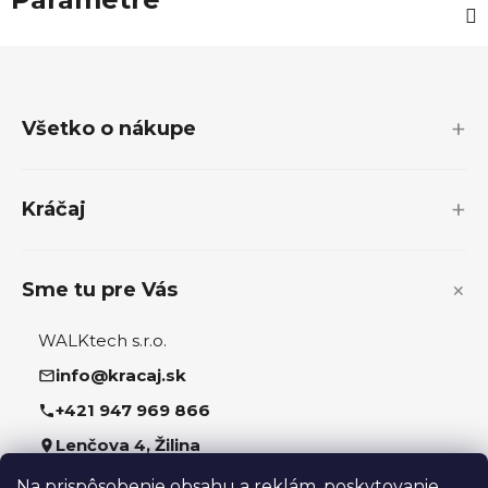
Z
á
p
Všetko o nákupe
ä
t
i
Kráčaj
e
Sme tu pre Vás
WALKtech s.r.o.
info@kracaj.sk
+421 947 969 866
Lenčova 4, Žilina
Na prispôsobenie obsahu a reklám, poskytovanie