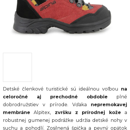
Detské členkové turistické s
ú ideálnou voľbou
na
celoročné aj prechodné obdobie
plné
dobrodružstiev v prírode.
Vďaka
nepremokavej
membráne
Alpitex,
zvršku z prírodnej kože
a
robustnej gumenej podrážke udržia detské nohy v
suchu a pohodlí.
Zosilnená špička a pevný opätok