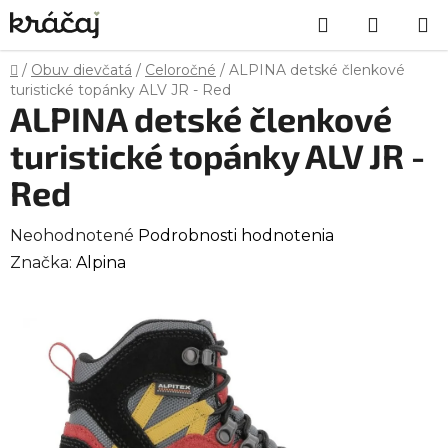
Prejsť
Hľadať
NÁKU
na
obsah
KOŠÍK
Domov
/
Obuv dievčatá
/
Celoročné
/
ALPINA detské členkové
turistické topánky ALV JR - Red
ALPINA detské členkové
turistické topánky ALV JR -
Red
Priemerné
Neohodnotené
Podrobnosti hodnotenia
hodnotenie
Značka:
Alpina
produktu
je
0,0
z
5
hviezdičiek.