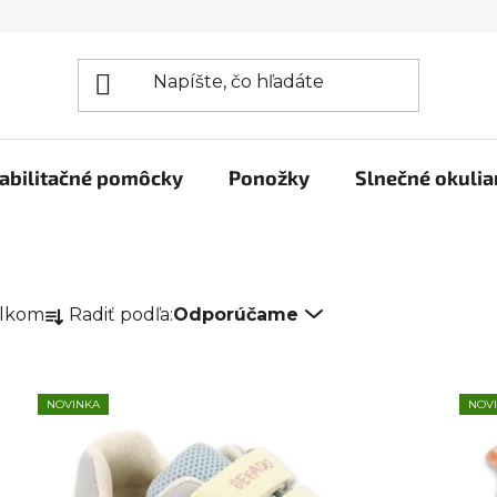
abilitačné pomôcky
Ponožky
Slnečné okulia
R
Radiť podľa:
Odporúčame
elkom
a
d
e
NOVINKA
NOV
n
i
e