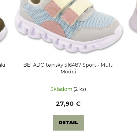
p
r
o
d
u
k
t
o
v
ki
BEFADO tenisky 516487 Sport - Multi
Modrá
Skladom
(2 ks)
27,90 €
DETAIL