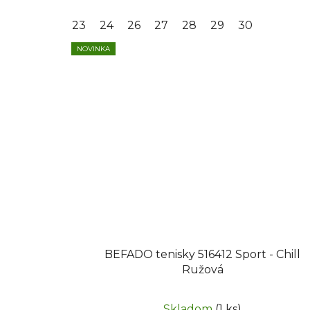
23
24
26
27
28
29
30
NOVINKA
BEFADO tenisky 516412 Sport - Chill
Ružová
Skladom
(1 ks)