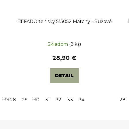
BEFADO tenisky 515052 Matchy - Ružové
Skladom
(2 ks)
28,90 €
DETAIL
33
28
34
29
35
30
36
31
32
33
34
28