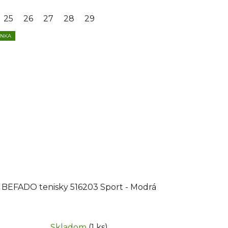
25
26
27
28
29
INKA
BEFADO tenisky 516203 Sport - Modrá
Skladom
(1 ks)