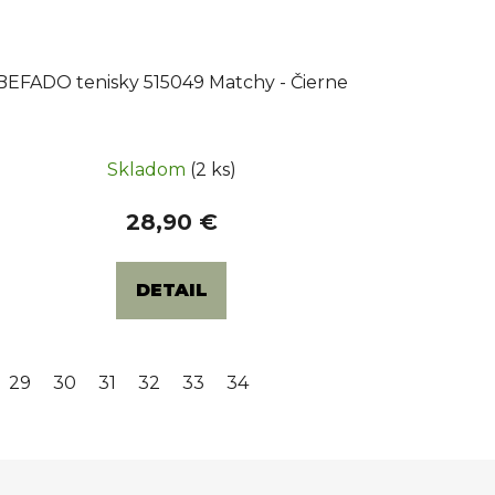
BEFADO tenisky 515049 Matchy - Čierne
Skladom
(2 ks)
28,90 €
DETAIL
29
30
31
32
33
34