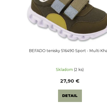
d
u
k
t
o
v
BEFADO tenisky 516490 Sport - Multi Kha
Skladom
(2 ks)
27,90 €
DETAIL