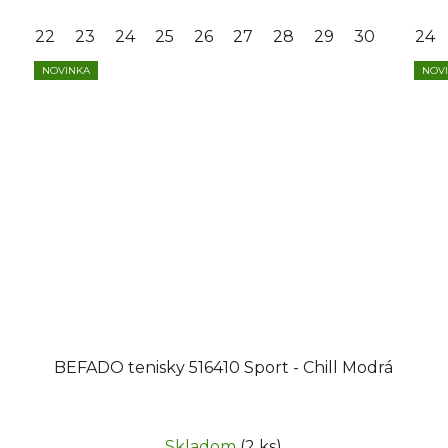
22
23
24
25
26
27
28
29
30
24
NOVINKA
NOV
BEFADO tenisky 516410 Sport - Chill Modrá
Skladom
(2 ks)