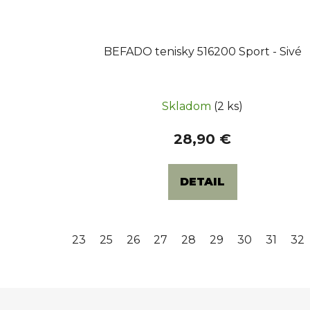
BEFADO tenisky 516200 Sport - Sivé
Skladom
(2 ks)
28,90 €
DETAIL
23
25
26
27
28
29
30
31
32
O
v
l