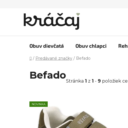
Prejsť
na
obsah
Obuv dievčatá
Obuv chlapci
Reh
Domov
/
Predávané značky
/
Befado
V
Befado
ý
Stránka
1
z
1
-
9
položiek c
p
i
s
NOVINKA
p
r
o