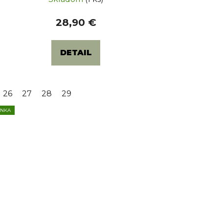
28,90 €
DETAIL
5
26
36
27
28
29
INKA