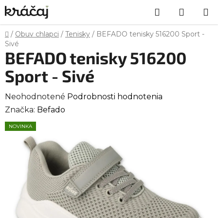
Prejsť
Hľadať
NÁKU
na
obsah
KOŠÍK
Domov
/
Obuv chlapci
/
Tenisky
/
BEFADO tenisky 516200 Sport -
Sivé
BEFADO tenisky 516200
Sport - Sivé
Priemerné
Neohodnotené
Podrobnosti hodnotenia
hodnotenie
Značka:
Befado
produktu
NOVINKA
je
0,0
z
5
hviezdičiek.