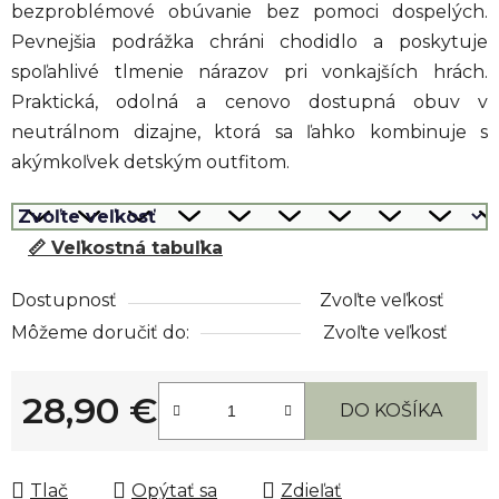
bezproblémové obúvanie bez pomoci dospelých.
Pevnejšia podrážka chráni chodidlo a poskytuje
spoľahlivé tlmenie nárazov pri vonkajších hrách.
Praktická, odolná a cenovo dostupná obuv v
neutrálnom dizajne, ktorá sa ľahko kombinuje s
akýmkoľvek detským outfitom.
📏 Veľkostná tabuľka
Dostupnosť
Zvoľte veľkosť
Môžeme doručiť do:
Zvoľte veľkosť
28,90 €
DO KOŠÍKA
Jednotková cena:
Tlač
Opýtať sa
Zdieľať