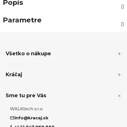
Popis
Parametre
Z
á
p
Všetko o nákupe
ä
t
i
Kráčaj
e
Sme tu pre Vás
WALKtech s.r.o.
info@kracaj.sk
+421 947 969 866