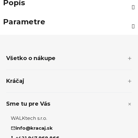
Popis
Parametre
Z
á
p
Všetko o nákupe
ä
t
i
Kráčaj
e
Sme tu pre Vás
WALKtech s.r.o.
info@kracaj.sk
+421 947 969 866