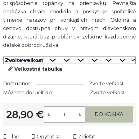
prispôsobenie topánky na priehlavku. Pevnejšia
podrážka chráni chodidlo a poskytuje spoľahlivé
tlmenie nárazov pri vonkajších hrách. Odolná a
cenovo dostupná obuv v hravom dievčenskom
dizajne, ktorá bez problémov zvládne každodenné
detské dobrodružstvá.
📏 Veľkostná tabuľka
Dostupnosť
Zvoľte veľkosť
Môžeme doručiť do:
Zvoľte veľkosť
28,90 €
DO KOŠÍKA
Jednotková cena:
Tlač
Opýtať sa
Zdieľať