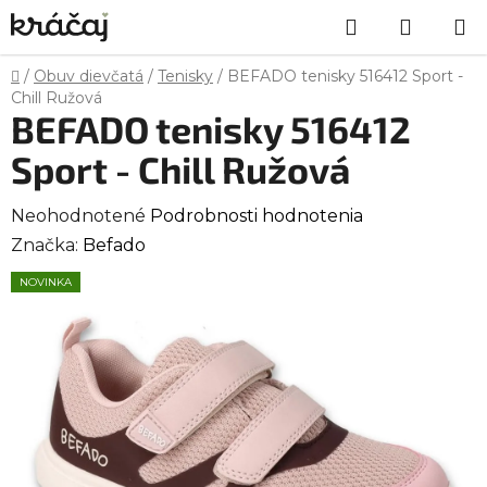
Prejsť
Hľadať
NÁKU
na
obsah
KOŠÍK
Domov
/
Obuv dievčatá
/
Tenisky
/
BEFADO tenisky 516412 Sport -
Chill Ružová
BEFADO tenisky 516412
Sport - Chill Ružová
Priemerné
Neohodnotené
Podrobnosti hodnotenia
hodnotenie
Značka:
Befado
produktu
NOVINKA
je
0,0
z
5
hviezdičiek.