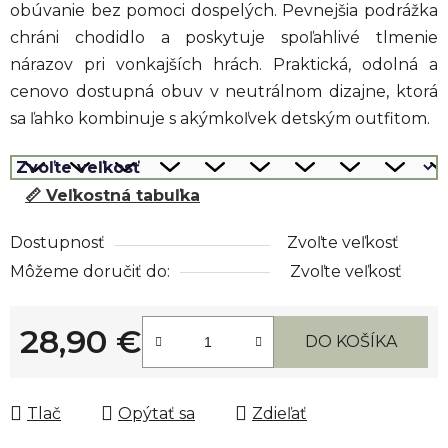
obúvanie bez pomoci dospelých. Pevnejšia podrážka
chráni chodidlo a poskytuje spoľahlivé tlmenie
nárazov pri vonkajších hrách. Praktická, odolná a
cenovo dostupná obuv v neutrálnom dizajne, ktorá
sa ľahko kombinuje s akýmkoľvek detským outfitom.
📏 Veľkostná tabuľka
Dostupnosť
Zvoľte veľkosť
Môžeme doručiť do:
Zvoľte veľkosť
28,90 €
DO KOŠÍKA
Jednotková cena:
Tlač
Opýtať sa
Zdieľať