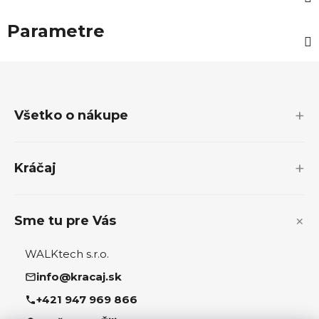
Parametre
Z
á
p
Všetko o nákupe
ä
t
i
Kráčaj
e
Sme tu pre Vás
WALKtech s.r.o.
info@kracaj.sk
+421 947 969 866