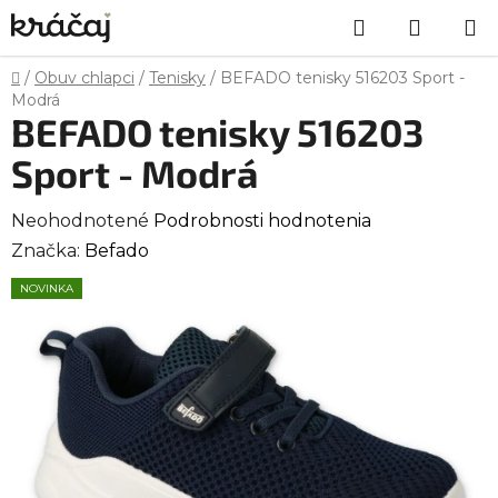
Prejsť
Hľadať
NÁKU
na
obsah
KOŠÍK
Domov
/
Obuv chlapci
/
Tenisky
/
BEFADO tenisky 516203 Sport -
Modrá
BEFADO tenisky 516203
Sport - Modrá
Priemerné
Neohodnotené
Podrobnosti hodnotenia
hodnotenie
Značka:
Befado
produktu
NOVINKA
je
0,0
z
5
hviezdičiek.