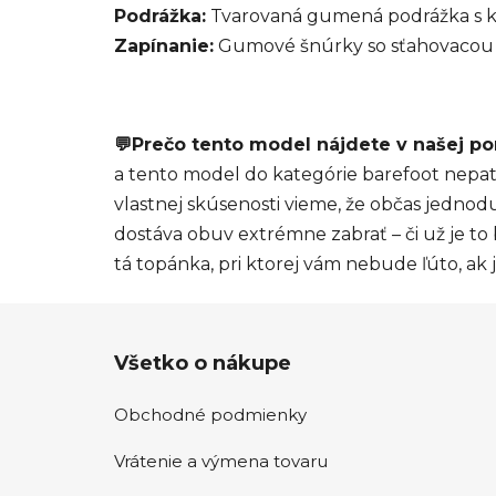
Podrážka:
Tvarovaná gumená podrážka s k
Zapínanie:
Gumové šnúrky so sťahovacou
💬Prečo tento model nájdete v našej po
a tento model do kategórie barefoot nepatr
vlastnej skúsenosti vieme, že občas jedn
dostáva obuv extrémne zabrať – či už je to 
tá topánka, pri ktorej vám nebude ľúto, ak
Z
Všetko o nákupe
á
p
Obchodné podmienky
ä
t
Vrátenie a výmena tovaru
i