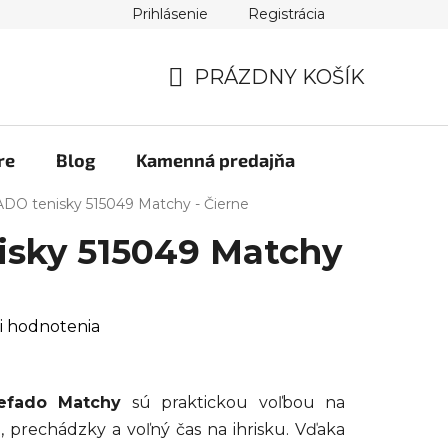
Prihlásenie
Registrácia
PRÁZDNY KOŠÍK
NÁKUPNÝ
KOŠÍK
re
Blog
Kamenná predajňa
DO tenisky 515049 Matchy - Čierne
sky 515049 Matchy
i hodnotenia
efado Matchy
sú praktickou voľbou na
 prechádzky a voľný čas na ihrisku. Vďaka