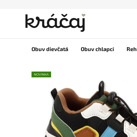
Prejsť
na
obsah
Obuv dievčatá
Obuv chlapci
Reh
NOVINKA