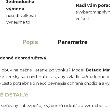
Jednoduchá
Radi vám pora
výmena
s výberom správn
nesedí veľkosť?
veľkosti
Vyriešime to
Popis
Parametre
odenné dobrodružstvá.
nú obuv na bežné lietanie po vonku? Model
Befado Ma
ké tenisky sú navrhnuté tak, aby zvládli každodenné d
 často potrebná o niečo pevnejšia ochrana chodidla a vyš
 DETAILY:
 sieťoviny zabezpečuje výbornú cirkuláciu vzduchu, ta