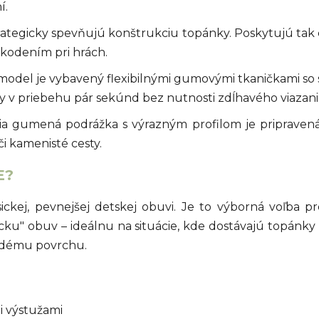
í.
ategicky spevňujú konštrukciu topánky. Poskytujú tak c
kodením pri hrách.
odel je vybavený flexibilnými gumovými tkaničkami so 
y v priebehu pár sekúnd bez nutnosti zdĺhavého viazani
šia gumená podrážka s výrazným profilom je pripravená
či kamenisté cesty.
E?
ckej, pevnejšej detskej obuvi. Je to výborná voľba pr
u" obuv – ideálnu na situácie, kde dostávajú topánky 
tvrdému povrchu.
i výstužami