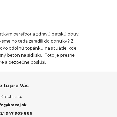
etkým barefoot a zdravú detskú obuv,
o sme ho teda zaradili do ponuky? Z
oko odolnú topánku na situácie, kde
sný betón na sídlisku. Toto je presne
re a bezpečne poslúži.
 tu pre Vás
tech s.r.o.
fo@kracaj.sk
21 947 969 866