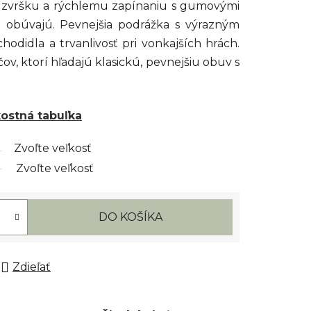
zvršku a rýchlemu zapínaniu s gumovými
 obúvajú. Pevnejšia podrážka s výrazným
odidla a trvanlivosť pri vonkajších hrách.
čov, ktorí hľadajú klasickú, pevnejšiu obuv s
kostná tabuľka
Zvoľte veľkosť
Zvoľte veľkosť
DO KOŠÍKA
Zdieľať