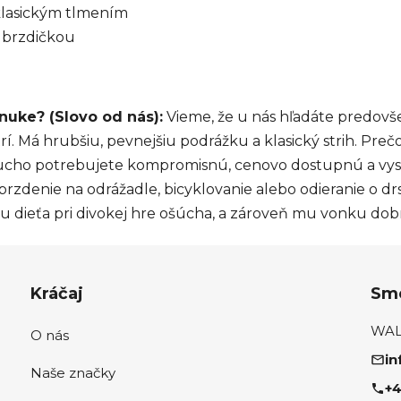
lasickým tlmením
 brzdičkou
nuke? (Slovo od nás):
Vieme, že u nás hľadáte predovš
í. Má hrubšiu, pevnejšiu podrážku a klasický strih. Preč
oducho potrebujete kompromisnú, cenovo dostupnú a vys
brzdenie na odrážadle, bicyklovanie alebo odieranie o dr
 ju dieťa pri divokej hre ošúcha, a zároveň mu vonku dob
Kráčaj
Sme
WALK
O nás
in
Naše značky
+4