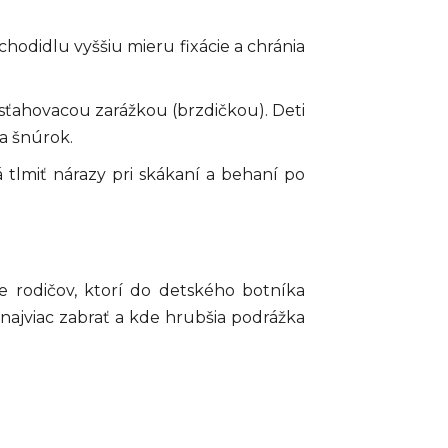
hodidlu vyššiu mieru fixácie a chránia
sťahovacou zarážkou (brzdičkou). Deti
a šnúrok.
 tlmiť nárazy pri skákaní a behaní po
e rodičov, ktorí do detského botníka
najviac zabrať a kde hrubšia podrážka