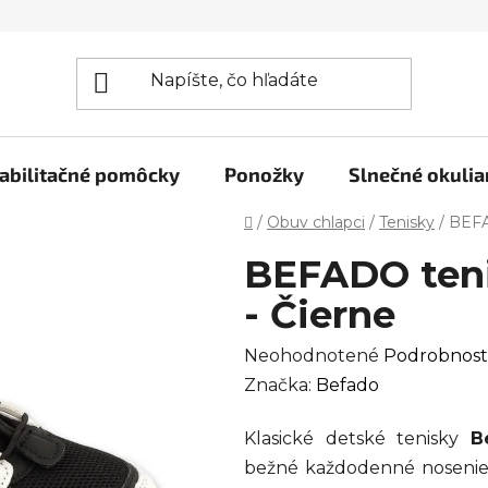
abilitačné pomôcky
Ponožky
Slnečné okulia
Domov
/
Obuv chlapci
/
Tenisky
/
BEFA
BEFADO teni
- Čierne
Priemerné
Neohodnotené
Podrobnost
hodnotenie
Značka:
Befado
produktu
Klasické detské tenisky
B
je
bežné každodenné nosenie,
0,0