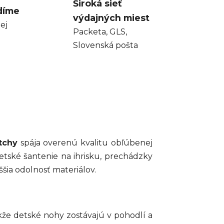
Široká sieť
díme
výdajných miest
ej
Packeta, GLS,
Slovenská pošta
tchy
spája overenú kvalitu obľúbenej
etské šantenie na ihrisku, prechádzky
šia odolnosť materiálov.
kže detské nohy zostávajú v pohodlí a