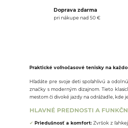
Doprava zdarma
pri nákupe nad 50 €
Praktické voľnočasové tenisky na každ
Hľadáte pre svoje deti spoľahlivú a odol
značky s moderným dizajnom. Tieto klasic
mestom či divoké jazdy na odrážadle, kde je
HLAVNÉ PREDNOSTI A FUNKČNÉ
✔
Priedušnosť a komfort:
Zvršok z ľahkej