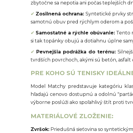
zbytočne sa nepotia ani počas teplejších dn
✔
Zosilnená ochrana:
Syntetické prvky str
samotnú obuv pred rýchlym oderom a poš
✔
Samostatné a rýchle obúvanie:
Tento m
si tak topánky obujú a dotiahnu úplne sam
✔
Pevnejšia podrážka do terénu:
Silnej
tvrdších povrchoch, akými sú betón, asfalt 
PRE KOHO SÚ TENISKY IDEÁLN
Model Matchy predstavuje kategóriu klasi
hľadajú cenovo dostupnú a odolnú "parťáck
výborne poslúži ako spoľahlivý štít proti 
MATERIÁLOVÉ ZLOŽENIE:
Zvršok:
Priedušná sieťovina so syntetickým