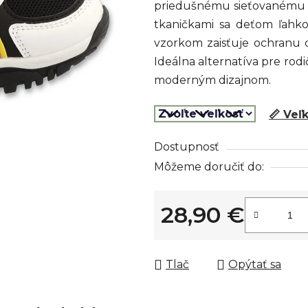
priedušnému sieťovanému 
z
tkaničkami sa deťom ľahko
5
vzorkom zaisťuje ochranu ch
hviezdičiek.
Ideálna alternatíva pre rodi
moderným dizajnom.
📏 Veľ
Dostupnosť
Môžeme doručiť do:
28,90 €
Jednotková cena:
Tlač
Opýtať sa