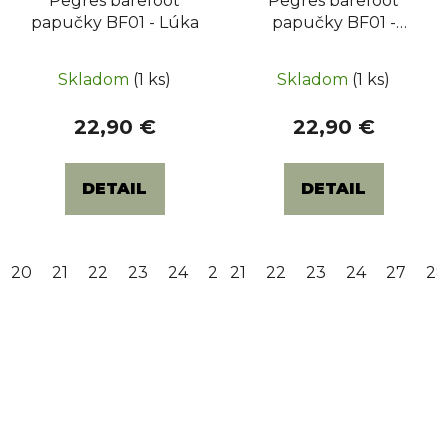
Pegres barefoot
Pegres barefoot
papučky BF01 - Lúka
papučky BF01 -
Gaming čierne
Priemerné
Skladom
(1 ks)
Skladom
(1 ks)
hodnotenie
produktu
22,90 €
22,90 €
je
5,0
DETAIL
DETAIL
z
5
hviezdičiek.
20
21
22
23
24
25
21
26
22
28
23
29
24
30
27
31
28