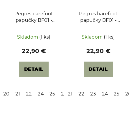
Pegres barefoot
Pegres barefoot
papučky BF01 -
papučky BF01 -
Donut ružové
Strašidlá
Skladom
(1 ks)
Skladom
(1 ks)
22,90 €
22,90 €
DETAIL
DETAIL
20
21
22
24
25
26
21
27
22
28
23
29
24
30
25
32
26