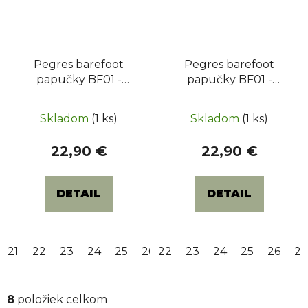
Pegres barefoot
Pegres barefoot
papučky BF01 -
papučky BF01 -
Polnoc
Dinosaurus
Skladom
(1 ks)
Skladom
(1 ks)
22,90 €
22,90 €
DETAIL
DETAIL
21
22
23
24
25
26
22
28
23
29
24
31
25
32
26
33
2
8
položiek celkom
O