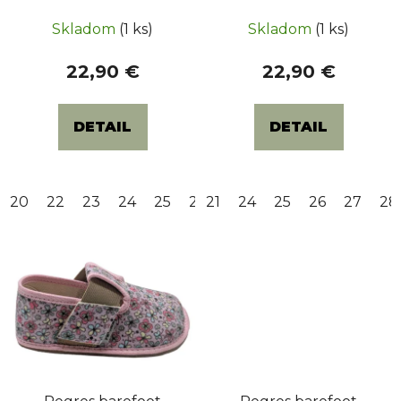
t
Skladom
(1 ks)
Skladom
(1 ks)
o
v
22,90 €
22,90 €
DETAIL
DETAIL
20
22
23
24
25
27
21
28
24
29
25
30
26
31
27
32
28