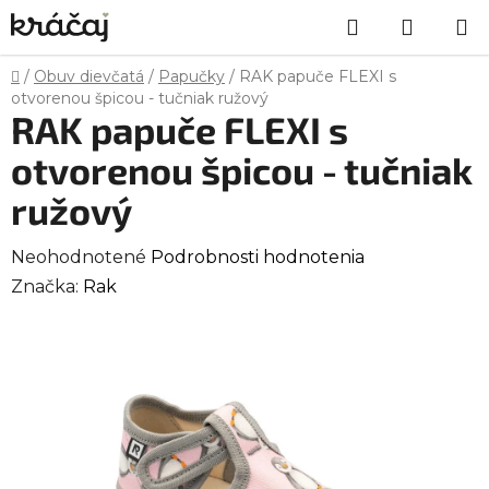
Prejsť
Hľadať
NÁKU
na
obsah
KOŠÍK
Domov
/
Obuv dievčatá
/
Papučky
/
RAK papuče FLEXI s
otvorenou špicou - tučniak ružový
RAK papuče FLEXI s
otvorenou špicou - tučniak
ružový
Priemerné
Neohodnotené
Podrobnosti hodnotenia
hodnotenie
Značka:
Rak
produktu
je
0,0
z
5
hviezdičiek.