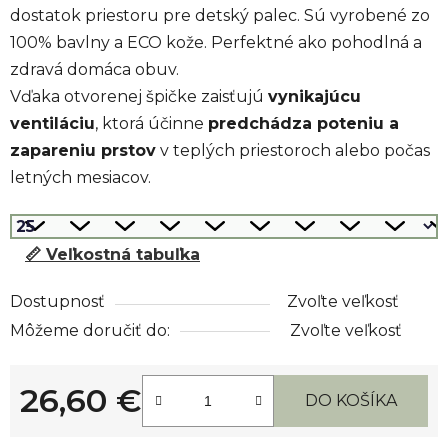
dostatok priestoru pre detský palec. Sú vyrobené zo
100% bavlny a ECO kože. Perfektné ako pohodlná a
zdravá domáca obuv.
Vďaka otvorenej špičke zaisťujú
vynikajúcu
ventiláciu
, ktorá účinne
predchádza poteniu a
zapareniu prstov
v teplých priestoroch alebo počas
letných mesiacov.
📏 Veľkostná tabuľka
Dostupnosť
Zvoľte veľkosť
Môžeme doručiť do:
Zvoľte veľkosť
26,60 €
DO KOŠÍKA
Jednotková cena: