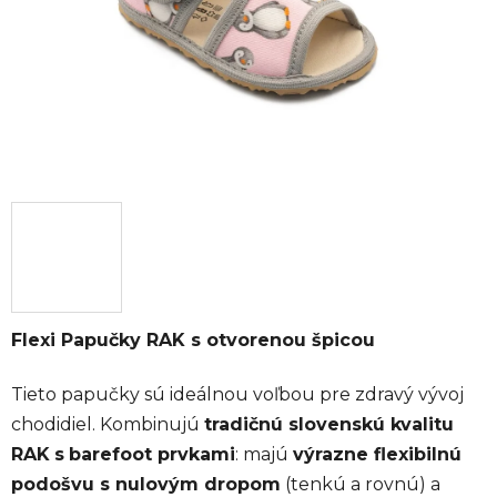
Flexi Papučky RAK s otvorenou špicou
Tieto papučky sú ideálnou voľbou pre zdravý vývoj
chodidiel. Kombinujú
tradičnú slovenskú kvalitu
RAK
s
barefoot prvkami
: majú
výrazne flexibilnú
podošvu s nulovým dropom
(tenkú a rovnú) a