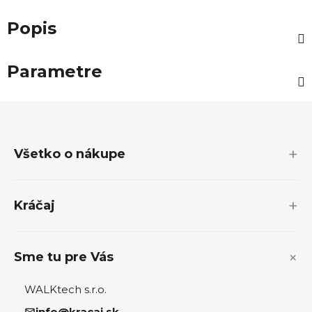
Popis
Parametre
Z
á
p
Všetko o nákupe
ä
t
i
Kráčaj
e
Sme tu pre Vás
WALKtech s.r.o.
info@kracaj.sk