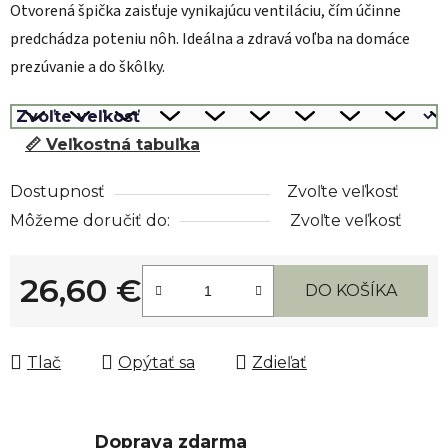
Otvorená špička zaisťuje vynikajúcu ventiláciu, čím účinne
predchádza poteniu nôh. Ideálna a zdravá voľba na domáce
prezúvanie a do škôlky.
📏 Veľkostná tabuľka
Dostupnosť
Zvoľte veľkosť
Môžeme doručiť do:
Zvoľte veľkosť
26,60 €
DO KOŠÍKA
Jednotková cena:
Tlač
Opýtať sa
Zdieľať
Doprava zdarma