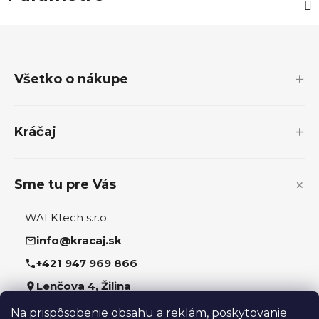
Z
á
p
Všetko o nákupe
ä
t
i
Kráčaj
e
Sme tu pre Vás
WALKtech s.r.o.
info@kracaj.sk
+421 947 969 866
Lenčova 4, Žilina
Na prispôsobenie obsahu a reklám, poskytovanie
Sledujte nás