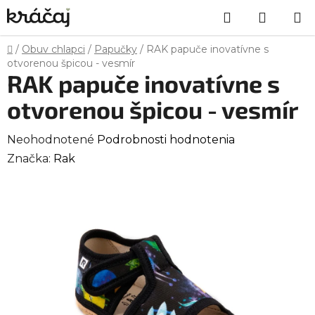
Prejsť
Hľadať
NÁKU
na
obsah
KOŠÍK
Domov
/
Obuv chlapci
/
Papučky
/
RAK papuče inovatívne s
otvorenou špicou - vesmír
RAK papuče inovatívne s
otvorenou špicou - vesmír
Priemerné
Neohodnotené
Podrobnosti hodnotenia
hodnotenie
Značka:
Rak
produktu
je
0,0
z
5
hviezdičiek.