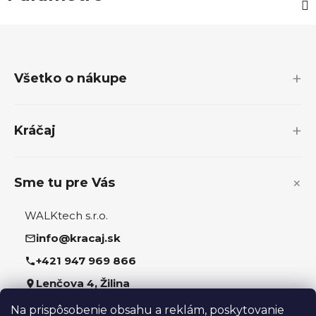
Z
á
p
Všetko o nákupe
ä
t
i
Kráčaj
e
Sme tu pre Vás
WALKtech s.r.o.
info@kracaj.sk
+421 947 969 866
Lenčova 4, Žilina
Na prispôsobenie obsahu a reklám, poskytovanie
Sledujte nás