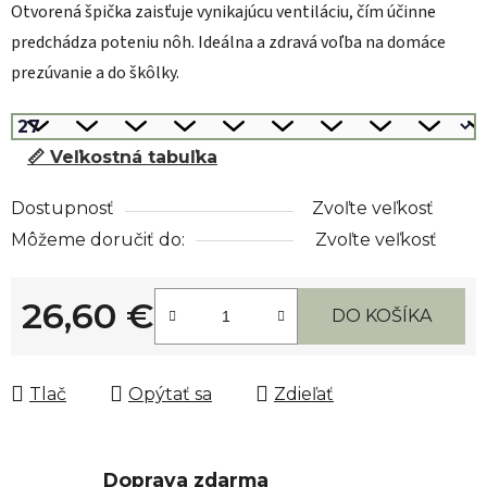
Otvorená špička zaisťuje vynikajúcu ventiláciu, čím účinne
predchádza poteniu nôh. Ideálna a zdravá voľba na domáce
prezúvanie a do škôlky.
📏 Veľkostná tabuľka
Dostupnosť
Zvoľte veľkosť
Môžeme doručiť do:
Zvoľte veľkosť
26,60 €
DO KOŠÍKA
Jednotková cena:
Tlač
Opýtať sa
Zdieľať
Doprava zdarma