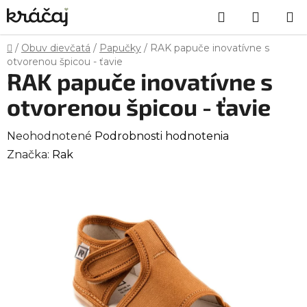
Prejsť
Hľadať
NÁKU
na
obsah
KOŠÍK
Domov
/
Obuv dievčatá
/
Papučky
/
RAK papuče inovatívne s
otvorenou špicou - ťavie
RAK papuče inovatívne s
otvorenou špicou - ťavie
Priemerné
Neohodnotené
Podrobnosti hodnotenia
hodnotenie
Značka:
Rak
produktu
je
0,0
z
5
hviezdičiek.