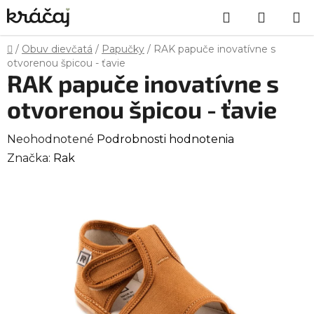
Prejsť
Hľadať
NÁKU
na
obsah
KOŠÍK
Domov
/
Obuv dievčatá
/
Papučky
/
RAK papuče inovatívne s
otvorenou špicou - ťavie
RAK papuče inovatívne s
otvorenou špicou - ťavie
Priemerné
Neohodnotené
Podrobnosti hodnotenia
hodnotenie
Značka:
Rak
produktu
je
0,0
z
5
hviezdičiek.