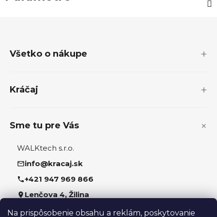
Z
á
p
Všetko o nákupe
ä
t
i
Kráčaj
e
Sme tu pre Vás
WALKtech s.r.o.
info@kracaj.sk
+421 947 969 866
Lenčova 4, Žilina
Na prispôsobenie obsahu a reklám, poskytovanie
Sledujte nás