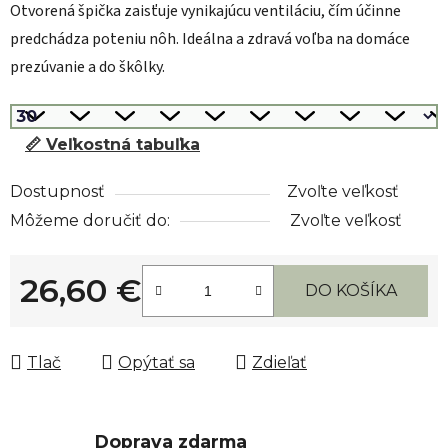
Otvorená špička zaisťuje vynikajúcu ventiláciu, čím účinne
predchádza poteniu nôh. Ideálna a zdravá voľba na domáce
prezúvanie a do škôlky.
📏 Veľkostná tabuľka
Dostupnosť
Zvoľte veľkosť
Môžeme doručiť do:
Zvoľte veľkosť
26,60 €
DO KOŠÍKA
Jednotková cena:
Tlač
Opýtať sa
Zdieľať
Doprava zdarma