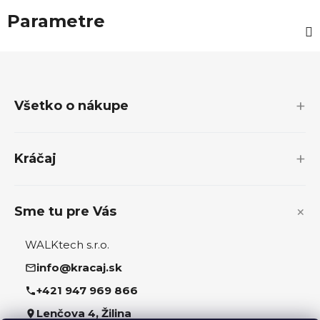
Parametre
Z
á
p
Všetko o nákupe
ä
t
i
Kráčaj
e
Sme tu pre Vás
WALKtech s.r.o.
info@kracaj.sk
+421 947 969 866
Lenčova 4, Žilina