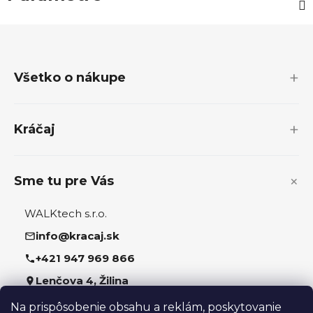
Z
á
p
Všetko o nákupe
ä
t
i
Kráčaj
e
Sme tu pre Vás
WALKtech s.r.o.
info@kracaj.sk
+421 947 969 866
Lenčova 4, Žilina
Na prispôsobenie obsahu a reklám, poskytovanie
Sledujte nás