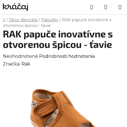
Prejsť
Hľadať
NÁKU
na
obsah
KOŠÍK
Domov
/
Obuv dievčatá
/
Papučky
/
RAK papuče inovatívne s
otvorenou špicou - ťavie
RAK papuče inovatívne s
otvorenou špicou - ťavie
Priemerné
Neohodnotené
Podrobnosti hodnotenia
hodnotenie
Značka:
Rak
produktu
je
0,0
z
5
hviezdičiek.