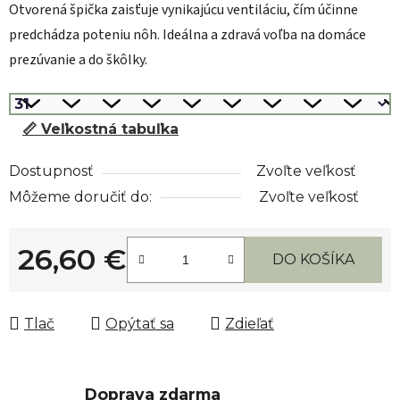
Otvorená špička zaisťuje vynikajúcu ventiláciu, čím účinne
predchádza poteniu nôh. Ideálna a zdravá voľba na domáce
prezúvanie a do škôlky.
📏 Veľkostná tabuľka
Dostupnosť
Zvoľte veľkosť
Môžeme doručiť do:
Zvoľte veľkosť
26,60 €
DO KOŠÍKA
Jednotková cena:
Tlač
Opýtať sa
Zdieľať
Doprava zdarma