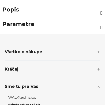
Popis
Parametre
Z
á
p
Všetko o nákupe
ä
t
i
Kráčaj
e
Sme tu pre Vás
WALKtech s.r.o.
info@kracaj.sk