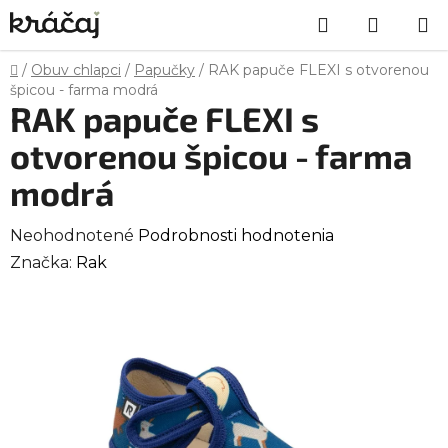
Prejsť
Hľadať
NÁKU
na
obsah
KOŠÍK
Domov
/
Obuv chlapci
/
Papučky
/
RAK papuče FLEXI s otvorenou
špicou - farma modrá
RAK papuče FLEXI s
otvorenou špicou - farma
modrá
Priemerné
Neohodnotené
Podrobnosti hodnotenia
hodnotenie
Značka:
Rak
produktu
je
0,0
z
5
hviezdičiek.