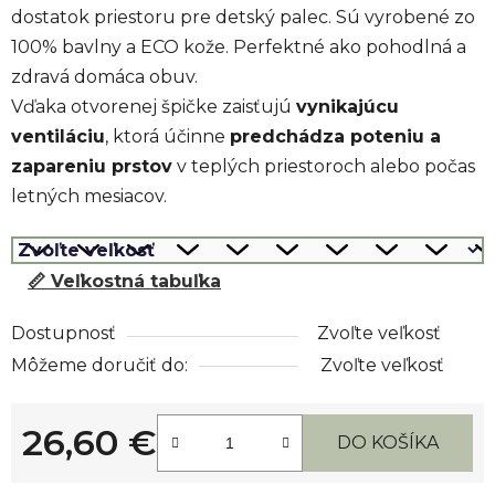
dostatok priestoru pre detský palec. Sú vyrobené zo
100% bavlny a ECO kože. Perfektné ako pohodlná a
zdravá domáca obuv.
Vďaka otvorenej špičke zaisťujú
vynikajúcu
ventiláciu
, ktorá účinne
predchádza poteniu a
zapareniu prstov
v teplých priestoroch alebo počas
letných mesiacov.
📏 Veľkostná tabuľka
Dostupnosť
Zvoľte veľkosť
Môžeme doručiť do:
Zvoľte veľkosť
26,60 €
DO KOŠÍKA
Jednotková cena: