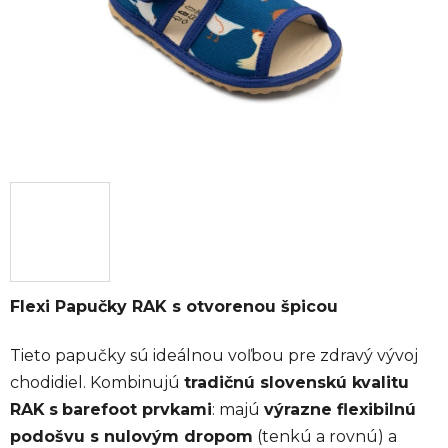
Flexi Papučky RAK s otvorenou špicou
Tieto papučky sú ideálnou voľbou pre zdravý vývoj
chodidiel. Kombinujú
tradičnú slovenskú kvalitu
RAK
s
barefoot prvkami
: majú
výrazne flexibilnú
podošvu s nulovým dropom
(tenkú a rovnú) a