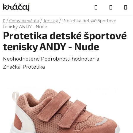
Prejsť
Hľadať
NÁKU
na
obsah
KOŠÍK
Domov
/
Obuv dievčatá
/
Tenisky
/
Protetika detské športové
tenisky ANDY - Nude
Protetika detské športové
tenisky ANDY - Nude
Priemerné
Neohodnotené
Podrobnosti hodnotenia
hodnotenie
Značka:
Protetika
produktu
je
0,0
z
5
hviezdičiek.