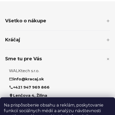
Z
á
p
Všetko o nákupe
ä
t
i
Kráčaj
e
Sme tu pre Vás
WALKtech s.r.o.
info@kracaj.sk
+421 947 969 866
Lenčova 4, Žilina
Na prispôsobenie obsahu a reklám, poskytovanie
Sledujte nás
funkcií sociálnych médií a analýzu návštevnosti