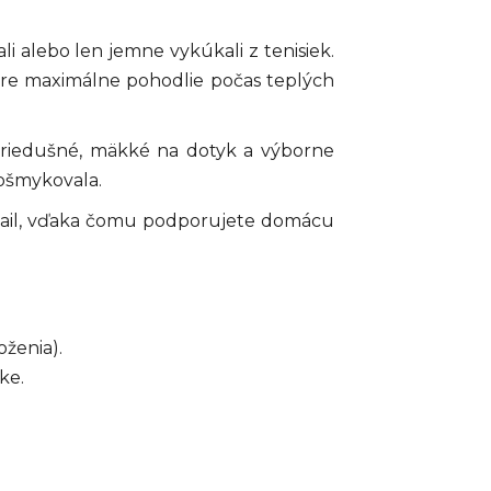
i alebo len jemne vykúkali z tenisiek.
pre maximálne pohodlie počas teplých
priedušné, mäkké na dotyk a výborne
zošmykovala.
etail, vďaka čomu podporujete domácu
ženia).
ke.