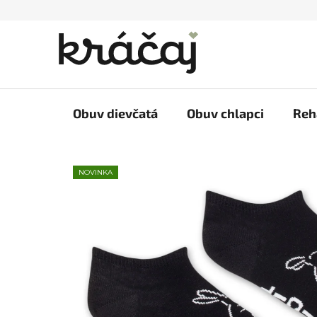
Prejsť
na
obsah
Obuv dievčatá
Obuv chlapci
Reh
NOVINKA