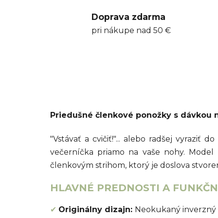
Doprava zdarma
pri nákupe nad 50 €
Priedušné členkové ponožky s dávkou n
"Vstávať a cvičiť!"... alebo radšej vyrazi
večerníčka priamo na vaše nohy. Model 
členkovým strihom, ktorý je doslova stvor
HLAVNÉ PREDNOSTI A FUNKČNÉ
✔
Originálny dizajn:
Neokukaný inverzný m