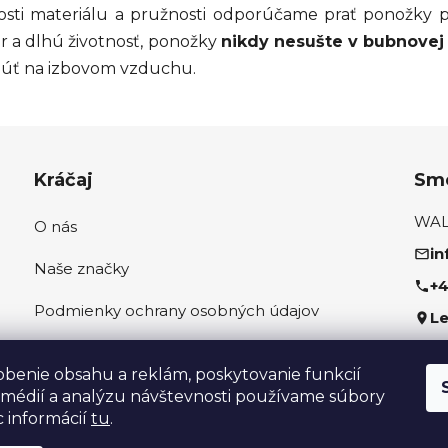
osti materiálu a pružnosti odporúčame prať ponožky p
ar a dlhú životnosť, ponožky
nikdy nesušte v bubnovej
núť na izbovom vzduchu.
Kráčaj
Sme
WALK
O nás
in
Naše značky
+4
Podmienky ochrany osobných údajov
Le
Ako správne odmerať nohu
Sled
obenie obsahu a reklám, poskytovanie funkcií
 médií a analýzu návštevnosti používame súbory
c informácií
tu
.