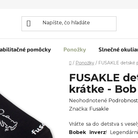
abilitačné pomôcky
Ponožky
Slnečné okulia
Domov
/
Ponožky
/
FUSAKLE detské p
FUSAKLE de
krátke - Bo
Priemerné
Neohodnotené
Podrobnost
hodnotenie
Značka:
Fusakle
produktu
Vráťte sa do detstva s ves
je
Bobek inverz
! Legendárni
0,0