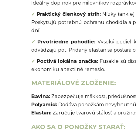
Ideálny doplnok pre milovníkov rozprávkovej 
✔
Praktický členkový strih:
Nízky (ankle) 
Poskytujú potrebnú ochranu chodidla a p
dní.
✔
Prvotriedne pohodlie:
Vysoký podiel k
odvádzajú pot. Pridaný elastan sa postará 
✔
Poctivá lokálna značka:
Fusakle sú diz
ekonomiku a textilné remeslo.
MATERIÁLOVÉ ZLOŽENIE:
Bavlna:
Zabezpečuje mäkkosť, priedušnosť a
Polyamid:
Dodáva ponožkám nevyhnutnú pev
Elastan:
Zaručuje tvarovú stálosť a pružno
AKO SA O PONOŽKY STARAŤ: