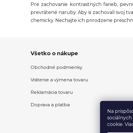
Pre zachovanie kontrastných farieb, pevn
prevrátené naruby. Aby si zachovali svoj tv
chemicky. Nechajte ich prirodzene presch
Z
Všetko o nákupe
á
p
Obchodné podmienky
ä
t
Vrátenie a výmena tovaru
i
e
Reklamácia tovaru
Doprava a platba
Na prispôs
sociálnych
cookie. Via