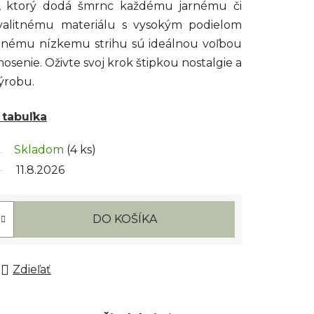
, ktorý dodá šmrnc každému jarnému či
valitnému materiálu s vysokým podielom
lnému nízkemu strihu sú ideálnou voľbou
osenie. Oživte svoj krok štipkou nostalgie a
ýrobu.
 tabuľka
Skladom
(4 ks)
11.8.2026
DO KOŠÍKA
Zdieľať