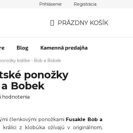
Prihlásenie
Registrácia
PRÁZDNY KOŠÍK
NÁKUPNÝ
KOŠÍK
re
Blog
Kamenná predajňa
onožky krátke - Bob a Bobek
tské ponožky
b a Bobek
i hodnotenia
elými členkovými ponožkami
Fusakle Bob a
 králici z klobúka ožívajú v originálnom,