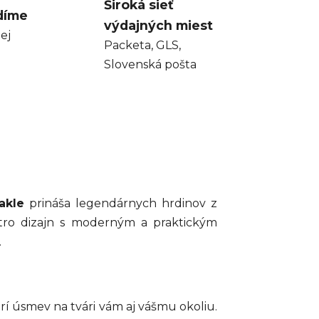
Široká sieť
díme
výdajných miest
ej
Packeta, GLS,
Slovenská pošta
akle
prináša legendárnych hrdinov z
tro dizajn s moderným a praktickým
.
í úsmev na tvári vám aj vášmu okoliu.