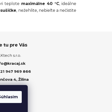
ri teplote
maximálne 40 °C
, ideálne
 sušičke
, nežehlite, nebieľte a nečistite
 tu pre Vás
tech s.r.o.
fo@kracaj.sk
21 947 969 866
nčova 4, Žilina
ujte nás
Súhlasím