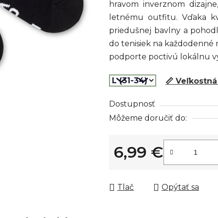
hravom inverznom dizajne
z
letnému outfitu. Vďaka k
5
priedušnej bavlny a pohod
hviezdičiek.
do tenisiek na každodenné n
podporte poctivú lokálnu v
📏 Veľkostná
Dostupnosť
Môžeme doručiť do:
6,99 €
Jednotková cena:
Tlač
Opýtať sa