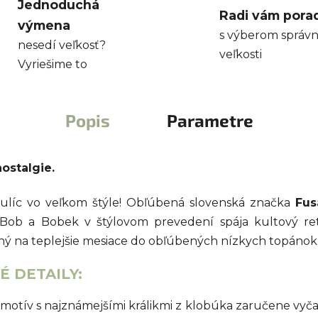
Jednoduchá
Radi vám pora
výmena
s výberom správn
nesedí veľkosť?
veľkosti
Vyriešime to
Popis
Parametre
ostalgie.
ť do ulíc vo veľkom štýle! Obľúbená slovenská značka
Fus
Bob a Bobek v štýlovom prevedení spája kultový re
ený na teplejšie mesiace do obľúbených nízkych topánok
 DETAILY:
otív s najznámejšími králikmi z klobúka zaručene vyčar