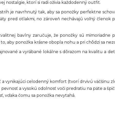
nostalgie, ktorí si radi oživia každodenný outfit.
strih je navrhnutý tak, aby sa ponožky perfektne schoval
äty pred otlakmi, no zároveň nechávajú voľný členok 
valitnej bavlny zaručuje, že ponožky sú mimoriadne 
o to, aby ponožka krásne obopla nohu a pri chôdzi sa ne
ajnované a vyrábané lokálne s dôrazom na kvalitu a d
 vynikajúci celodenný komfort (tvorí drvivú väčšinu zlo
nosť a vysokú odolnosť voči predratiu na päte a špič
sť, vďaka čomu sa ponožka nevytahá.