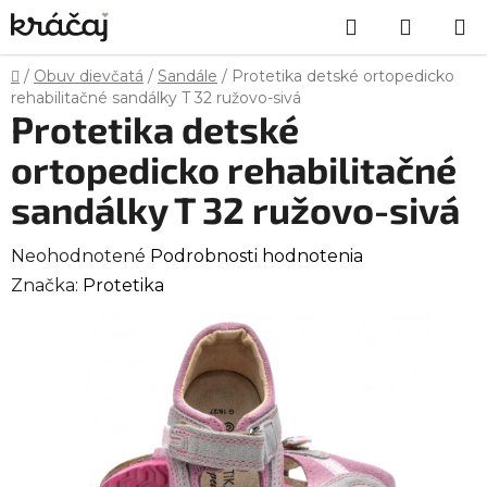
Prejsť
Hľadať
NÁKU
na
obsah
KOŠÍK
Domov
/
Obuv dievčatá
/
Sandále
/
Protetika detské ortopedicko
rehabilitačné sandálky T 32 ružovo-sivá
Protetika detské
ortopedicko rehabilitačné
sandálky T 32 ružovo-sivá
Priemerné
Neohodnotené
Podrobnosti hodnotenia
hodnotenie
Značka:
Protetika
produktu
je
0,0
z
5
hviezdičiek.