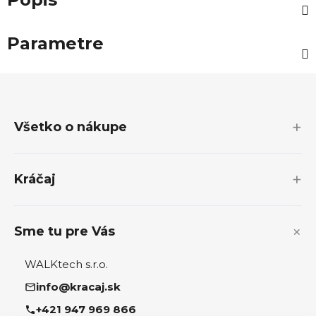
Parametre
Z
á
p
Všetko o nákupe
ä
t
i
Kráčaj
e
Sme tu pre Vás
WALKtech s.r.o.
info@kracaj.sk
+421 947 969 866