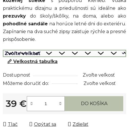
koženej stielke
s podporou klenieb. Vďaka
praktickému dizajnu a priedušnosti sú ideálne ako
prezuvky
do školy/škôlky, na doma, alebo ako
pohodlné sandále
na horúce letné dni do exteriéru.
Zapínanie na dva suché zipsy zaisťuje rýchle a presné
prispôsobenie.
📏 Veľkostná tabuľka
Dostupnosť
Zvoľte veľkosť
Môžeme doručiť do:
Zvoľte veľkosť
39 €
DO KOŠÍKA
Jednotková cena:
Tlač
Opýtať sa
Zdieľať