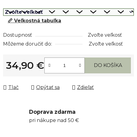
📏 Veľkostná tabuľka
Dostupnosť
Zvoľte veľkosť
Môžeme doručiť do:
Zvoľte veľkosť
34,90 €
DO KOŠÍKA
Jednotková cena:
Tlač
Opýtať sa
Zdieľať
Doprava zdarma
pri nákupe nad 50 €