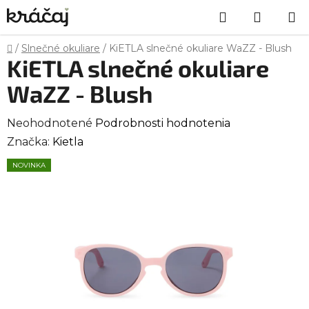
Prejsť
Hľadať
NÁKU
na
obsah
KOŠÍK
Domov
/
Slnečné okuliare
/
KiETLA slnečné okuliare WaZZ - Blush
KiETLA slnečné okuliare
WaZZ - Blush
Priemerné
Neohodnotené
Podrobnosti hodnotenia
hodnotenie
Značka:
Kietla
produktu
NOVINKA
je
0,0
z
5
hviezdičiek.