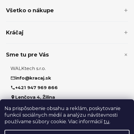
p
Všetko o nákupe
ä
t
i
Kráčaj
e
Sme tu pre Vás
WALKtech s.r.o.
info@kracaj.sk
+421 947 969 866
Lenčova 4, Žilina
Na prispôsobenie obsahu a reklám, poskytovanie
Sledujte nás
funkcií sociálnych médií a analýzu návštevnosti
používame súbory cookie. Viac informácií
tu
.