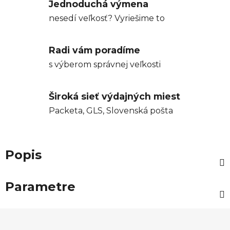
Jednoduchá výmena
nesedí veľkosť? Vyriešime to
Radi vám poradíme
s výberom správnej veľkosti
Široká sieť výdajných miest
Packeta, GLS, Slovenská pošta
Popis
Parametre
Z
á