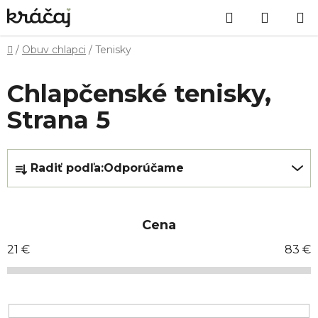
Prejsť
Hľadať
NÁKU
na
obsah
KOŠÍK
Domov
/
Obuv chlapci
/
Tenisky
Chlapčenské tenisky
,
Strana 5
R
Radiť podľa:
Odporúčame
a
d
e
Cena
n
i
21
€
83
€
e
p
r