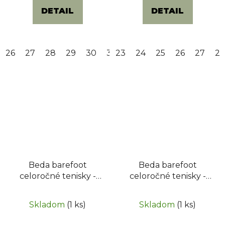
DETAIL
DETAIL
26
27
28
29
30
32
23
24
25
26
27
2
Beda barefoot
Beda barefoot
celoročné tenisky -
celoročné tenisky -
Playful Jimmy
Mandarin
Skladom
(1 ks)
Skladom
(1 ks)