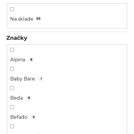
o
d
u
Na sklade
69
k
t
Značky
o
v
Alpina
8
Baby Bare
1
Beda
8
Befado
6