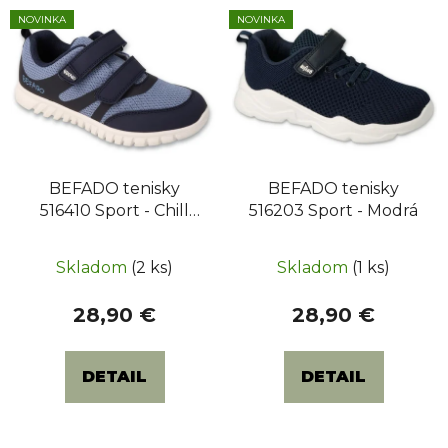
V
NOVINKA
NOVINKA
ý
p
i
s
p
r
BEFADO tenisky
BEFADO tenisky
o
516410 Sport - Chill
516203 Sport - Modrá
d
Modrá
u
k
Skladom
(2 ks)
Skladom
(1 ks)
t
28,90 €
28,90 €
o
v
DETAIL
DETAIL