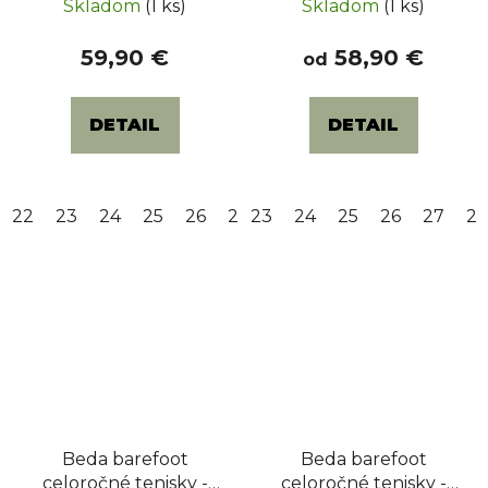
Skladom
(1 ks)
Skladom
(1 ks)
59,90 €
58,90 €
od
DETAIL
DETAIL
22
23
24
25
26
28
23
24
25
26
27
2
Beda barefoot
Beda barefoot
celoročné tenisky -
celoročné tenisky -