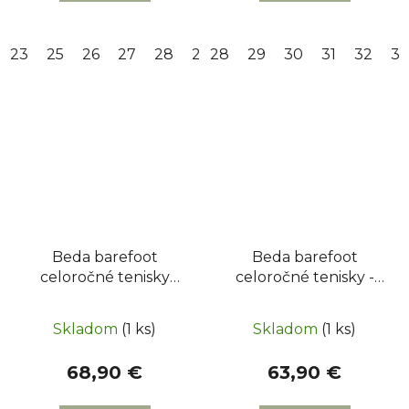
23
25
26
27
28
29
28
30
29
31
30
32
31
33
32
34
33
Beda barefoot
Beda barefoot
celoročné tenisky
celoročné tenisky -
Playful - Navy
Rebecca
Skladom
(1 ks)
Skladom
(1 ks)
68,90 €
63,90 €