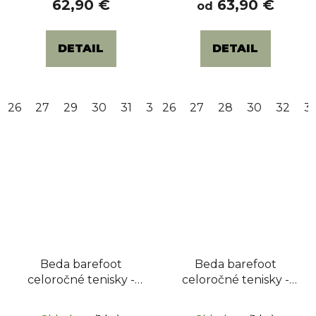
62,90 €
63,90 €
od
DETAIL
DETAIL
26
27
29
30
31
32
26
27
28
30
32
3
Beda barefoot
Beda barefoot
celoročné tenisky -
celoročné tenisky -
Jungle
Camel