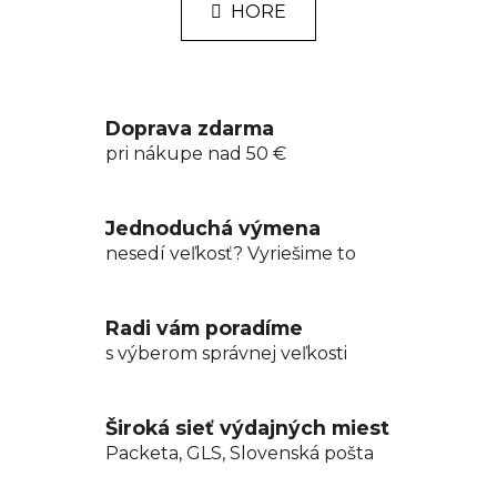
k
HORE
á
o
d
v
a
a
n
c
i
i
Doprava zdarma
e
e
pri nákupe nad 50 €
p
r
v
Jednoduchá výmena
k
nesedí veľkosť? Vyriešime to
y
v
ý
Radi vám poradíme
p
s výberom správnej veľkosti
i
s
u
Široká sieť výdajných miest
Packeta, GLS, Slovenská pošta