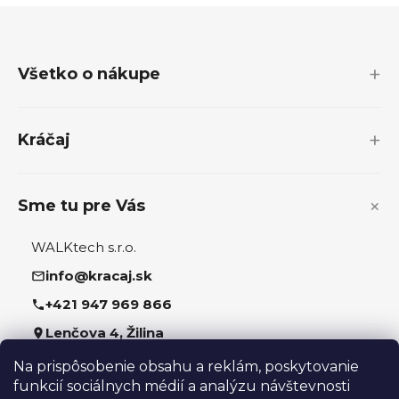
Z
á
p
Všetko o nákupe
ä
t
i
Kráčaj
e
Sme tu pre Vás
WALKtech s.r.o.
info@kracaj.sk
+421 947 969 866
Lenčova 4, Žilina
Na prispôsobenie obsahu a reklám, poskytovanie
Sledujte nás
funkcií sociálnych médií a analýzu návštevnosti