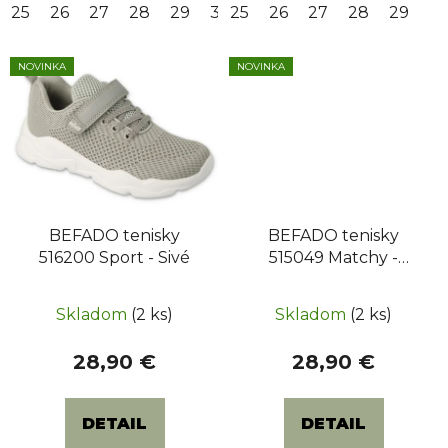
25
26
27
28
29
30
25
31
26
32
27
33
28
34
29
35
NOVINKA
NOVINKA
BEFADO tenisky
BEFADO tenisky
516200 Sport - Sivé
515049 Matchy -
Čierne
Skladom
(2 ks)
Skladom
(2 ks)
28,90 €
28,90 €
DETAIL
DETAIL