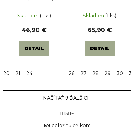
Ben
Alex
Skladom
(1 ks)
Skladom
(1 ks)
46,90 €
65,90 €
DETAIL
DETAIL
20
21
24
26
27
28
29
30
31
NAČÍTAŤ 9 ĎALŠÍCH
S
1
5
t
6
r
O
á
69
položiek celkom
v
n
l