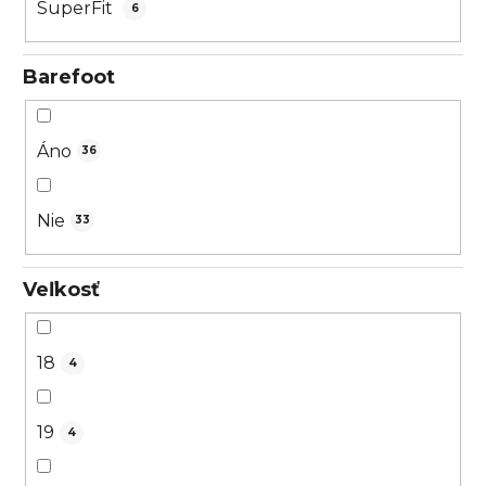
SuperFit
6
Barefoot
Áno
36
Nie
33
Veľkosť
18
4
19
4