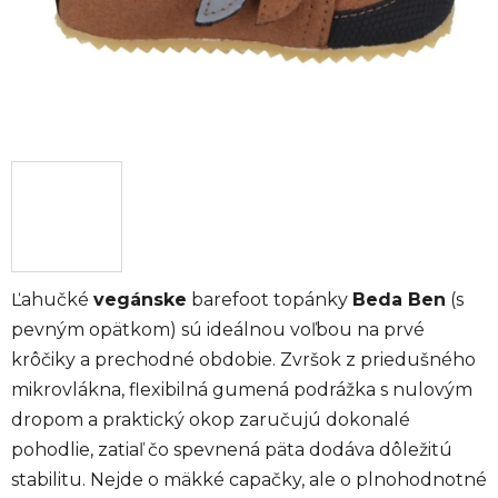
Ľahučké
vegánske
barefoot topánky
Beda Ben
(s
pevným opätkom) sú ideálnou voľbou na prvé
krôčiky a prechodné obdobie. Zvršok z priedušného
mikrovlákna, flexibilná gumená podrážka s nulovým
dropom a praktický okop zaručujú dokonalé
pohodlie, zatiaľ čo spevnená päta dodáva dôležitú
stabilitu. Nejde o mäkké capačky, ale o plnohodnotné