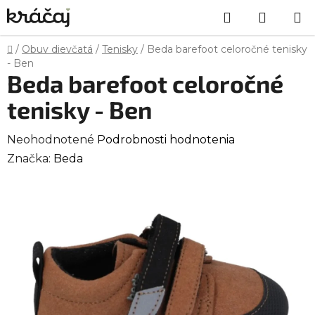
Prejsť
Hľadať
NÁKU
na
obsah
KOŠÍK
Domov
/
Obuv dievčatá
/
Tenisky
/
Beda barefoot celoročné tenisky
- Ben
Beda barefoot celoročné
tenisky - Ben
Priemerné
Neohodnotené
Podrobnosti hodnotenia
hodnotenie
Značka:
Beda
produktu
je
0,0
z
5
hviezdičiek.