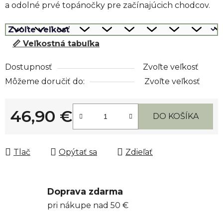
a odolné prvé topánočky pre začínajúcich chodcov.
📏 Veľkostná tabuľka
Dostupnosť
Zvoľte veľkosť
Môžeme doručiť do:
Zvoľte veľkosť
46,90 €
DO KOŠÍKA
Jednotková cena:
Tlač
Opýtať sa
Zdieľať
Doprava zdarma
pri nákupe nad 50 €