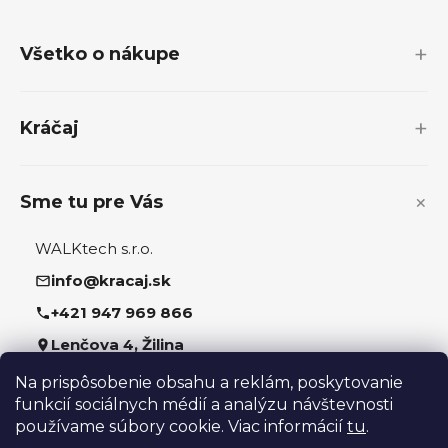
á
p
Všetko o nákupe
ä
t
i
Kráčaj
e
Sme tu pre Vás
WALKtech s.r.o.
info@kracaj.sk
+421 947 969 866
Lenčova 4, Žilina
Na prispôsobenie obsahu a reklám, poskytovanie
Sledujte nás
funkcií sociálnych médií a analýzu návštevnosti
používame súbory cookie. Viac informácií
tu
.