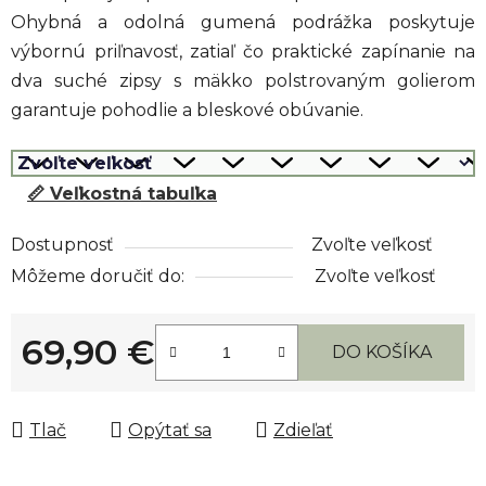
Ohybná a odolná gumená podrážka poskytuje
výbornú priľnavosť, zatiaľ čo praktické zapínanie na
dva suché zipsy s mäkko polstrovaným golierom
garantuje pohodlie a bleskové obúvanie.
📏 Veľkostná tabuľka
Dostupnosť
Zvoľte veľkosť
Môžeme doručiť do:
Zvoľte veľkosť
69,90 €
DO KOŠÍKA
Jednotková cena:
Tlač
Opýtať sa
Zdieľať