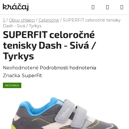
Prejsť
Hľadať
NÁKU
na
obsah
KOŠÍK
Domov
/
Obuv chlapci
/
Celoročné
/
SUPERFIT celoročné tenisky
Dash - Sivá / Tyrkys
SUPERFIT celoročné
tenisky Dash - Sivá /
Tyrkys
Priemerné
Neohodnotené
Podrobnosti hodnotenia
hodnotenie
Značka:
SuperFit
produktu
NOVINKA
je
0,0
z
5
hviezdičiek.