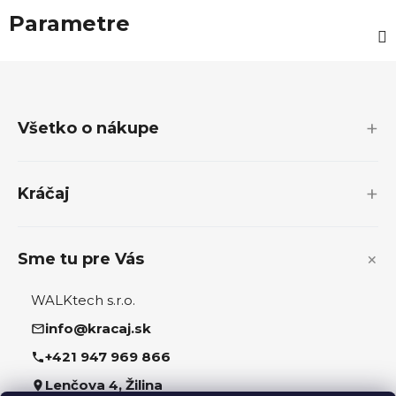
Parametre
Z
á
p
Všetko o nákupe
ä
t
i
Kráčaj
e
Sme tu pre Vás
WALKtech s.r.o.
info@kracaj.sk
+421 947 969 866
Lenčova 4, Žilina