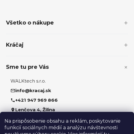
Z
á
p
Všetko o nákupe
ä
t
i
Kráčaj
e
Sme tu pre Vás
WALKtech s.r.o.
info@kracaj.sk
+421 947 969 866
Lenčova 4, Žilina
Na prispôsobenie obsahu a reklám, poskytovanie
Sledujte nás
funkcií sociálnych médií a analýzu návštevnosti