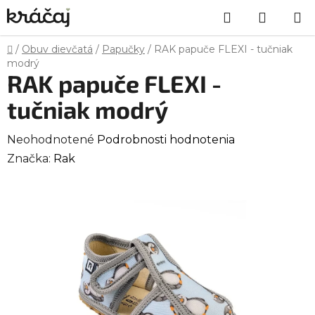
Prejsť
Hľadať
NÁKU
na
obsah
KOŠÍK
Domov
/
Obuv dievčatá
/
Papučky
/
RAK papuče FLEXI - tučniak
modrý
RAK papuče FLEXI -
tučniak modrý
Priemerné
Neohodnotené
Podrobnosti hodnotenia
hodnotenie
Značka:
Rak
produktu
je
0,0
z
5
hviezdičiek.