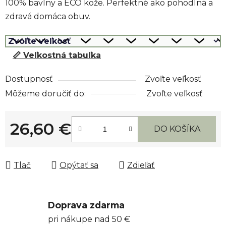
100% bavlny a ECO kože. Perfektné ako pohodlná a
zdravá domáca obuv.
📏 Veľkostná tabuľka
Dostupnosť
Zvoľte veľkosť
Môžeme doručiť do:
Zvoľte veľkosť
26,60 €
DO KOŠÍKA
Jednotková cena:
Tlač
Opýtať sa
Zdieľať
Doprava zdarma
pri nákupe nad 50 €