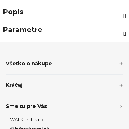
Popis
Parametre
Z
á
p
Všetko o nákupe
ä
t
i
Kráčaj
e
Sme tu pre Vás
WALKtech s.r.o.
info@kracaj.sk