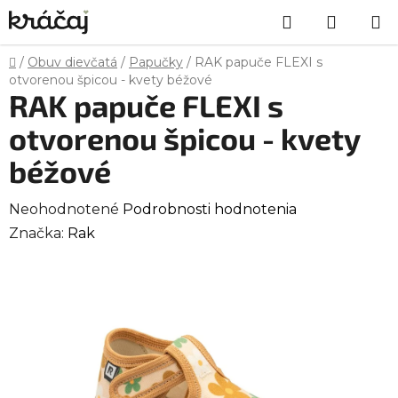
Prejsť
Hľadať
NÁKU
na
obsah
KOŠÍK
Domov
/
Obuv dievčatá
/
Papučky
/
RAK papuče FLEXI s
otvorenou špicou - kvety béžové
RAK papuče FLEXI s
otvorenou špicou - kvety
béžové
Priemerné
Neohodnotené
Podrobnosti hodnotenia
hodnotenie
Značka:
Rak
produktu
je
0,0
z
5
hviezdičiek.