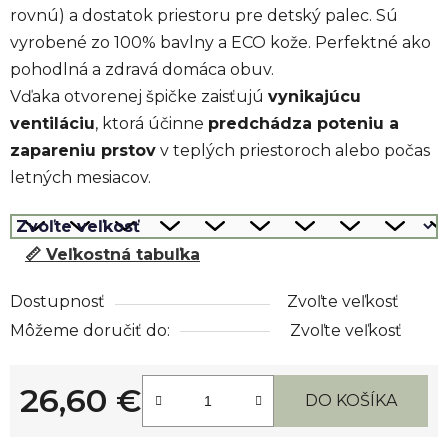
rovnú) a dostatok priestoru pre detský palec. Sú
vyrobené zo 100% bavlny a ECO kože. Perfektné ako
pohodlná a zdravá domáca obuv.
Vďaka otvorenej špičke zaisťujú
vynikajúcu
ventiláciu
, ktorá účinne
predchádza poteniu a
zapareniu prstov
v teplých priestoroch alebo počas
letných mesiacov.
📏 Veľkostná tabuľka
Dostupnosť
Zvoľte veľkosť
Môžeme doručiť do:
Zvoľte veľkosť
26,60 €
DO KOŠÍKA
Jednotková cena: