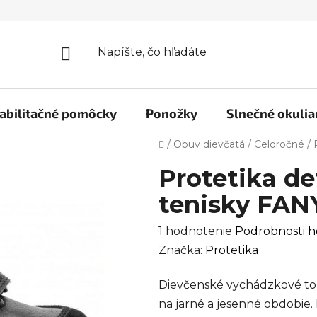
abilitačné pomôcky
Ponožky
Slnečné okulia
Domov
/
Obuv dievčatá
/
Celoročné
/
Protetika d
tenisky FANY
Priemerné
1 hodnotenie
Podrobnosti h
hodnotenie
Značka:
Protetika
produktu
Dievčenské vychádzkové top
je
na jarné a jesenné obdobie.
5,0