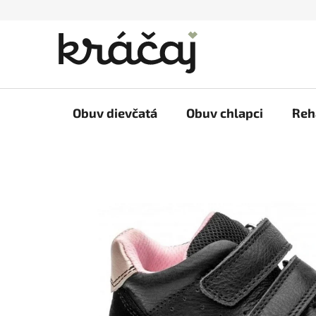
Prejsť
na
obsah
Obuv dievčatá
Obuv chlapci
Reh