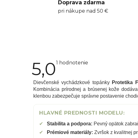
Doprava zdarma
pri nákupe nad 50 €
5,0
Priemerné
1 hodnotenie
hodnotenie
produktu
je
5,0
Dievčenské vychádzkové topánky
Protetika 
z
Kombinácia prírodnej a brúsenej kože dodáva
5
klenbou zabezpečuje správne postavenie chodid
hviezdičiek.
HLAVNÉ PREDNOSTI MODELU:
✔
Stabilita a podpora:
Pevný opätok zabraň
✔
Prémiové materiály:
Zvršok z kvalitnej p