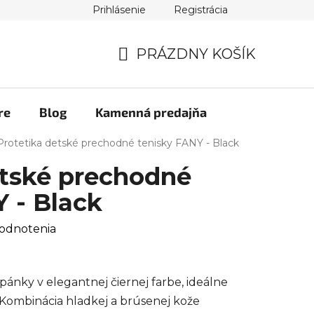
Prihlásenie
Registrácia
PRÁZDNY KOŠÍK
NÁKUPNÝ
KOŠÍK
re
Blog
Kamenná predajňa
Protetika detské prechodné tenisky FANY - Black
etské prechodné
 - Black
odnotenia
ánky v elegantnej čiernej farbe, ideálne
 Kombinácia hladkej a brúsenej kože