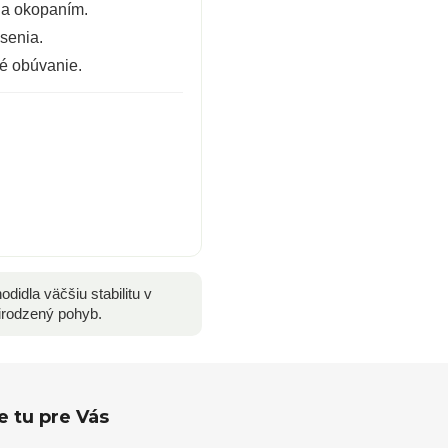
 a okopaním.
senia.
é obúvanie.
didla väčšiu stabilitu v
irodzený pohyb.
 tu pre Vás