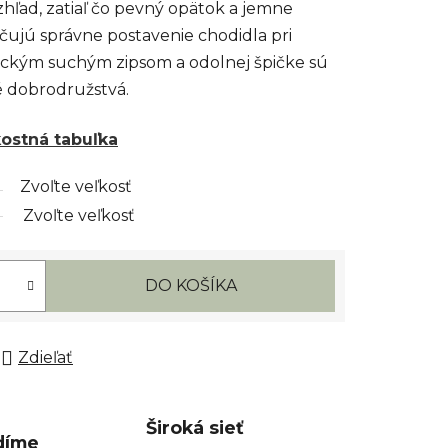
hľad, zatiaľ čo pevný opätok a jemne
jú správne postavenie chodidla pri
ickým suchým zipsom a odolnej špičke sú
é dobrodružstvá.
kostná tabuľka
Zvoľte veľkosť
Zvoľte veľkosť
DO KOŠÍKA
Zdieľať
Široká sieť
díme