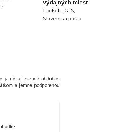
výdajných miest
ej
Packeta, GLS,
Slovenská pošta
re jarné a jesenné obdobie.
opätkom a jemne podporenou
ohodlie.