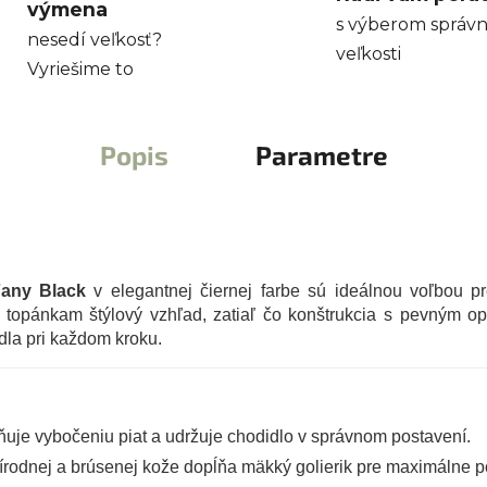
výmena
s výberom správn
nesedí veľkosť?
veľkosti
Vyriešime to
Popis
Parametre
Fany Black
v elegantnej čiernej farbe sú ideálnou voľbou p
 topánkam štýlový vzhľad, zatiaľ čo konštrukcia s pevným 
la pri každom kroku.
uje vybočeniu piat a udržuje chodidlo v správnom postavení.
rírodnej a brúsenej kože dopĺňa mäkký golierik pre maximálne p