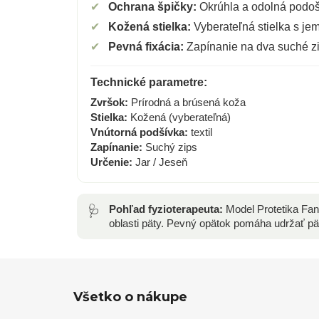
✔
Ochrana špičky:
Okrúhla a odolná podoš
✔
Kožená stielka:
Vyberateľná stielka s je
✔
Pevná fixácia:
Zapínanie na dva suché zi
Technické parametre:
Zvršok:
Prírodná a brúsená koža
Stielka:
Kožená (vyberateľná)
Vnútorná podšívka:
textil
Zapínanie:
Suchý zips
Určenie:
Jar / Jeseň
🩺
Pohľad fyzioterapeuta:
Model Protetika Fany
oblasti päty. Pevný opätok pomáha udržať pä
Z
Všetko o nákupe
á