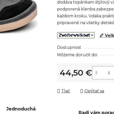
dodáva topánkam štýlový vz
z
podporená klenba zabezpeču
5
každom kroku. Vďaka prakt
hviezdičiek.
pripravené na všetky detsk
📏 Veľ
Dostupnosť
Môžeme doručiť do:
44,50 €
Jednotková cena:
Tlač
Opýtať sa
Jednoduchá
Radi vám pora