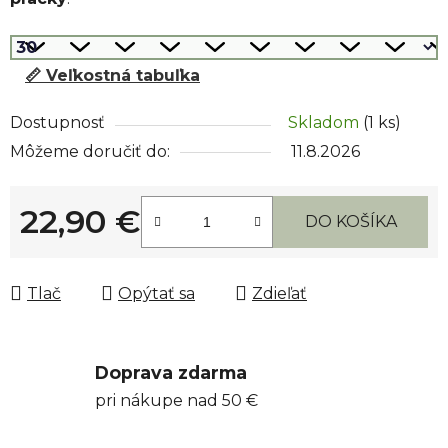
📏 Veľkostná tabuľka
Dostupnosť
Skladom
(1 ks)
Môžeme doručiť do:
11.8.2026
22,90 €
DO KOŠÍKA
Jednotková cena:
Tlač
Opýtať sa
Zdieľať
Doprava zdarma
pri nákupe nad 50 €