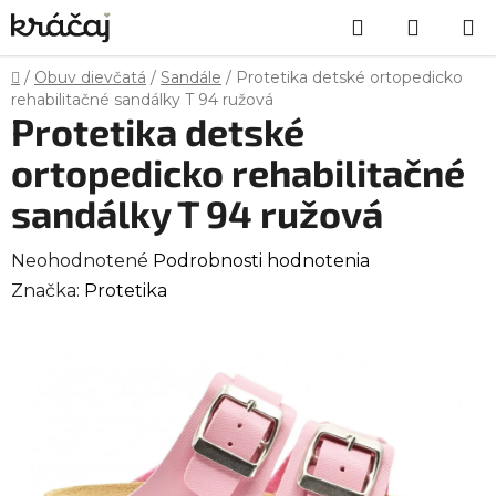
Prejsť
Hľadať
NÁKU
na
obsah
KOŠÍK
Domov
/
Obuv dievčatá
/
Sandále
/
Protetika detské ortopedicko
rehabilitačné sandálky T 94 ružová
Protetika detské
ortopedicko rehabilitačné
sandálky T 94 ružová
Priemerné
Neohodnotené
Podrobnosti hodnotenia
hodnotenie
Značka:
Protetika
produktu
je
0,0
z
5
hviezdičiek.