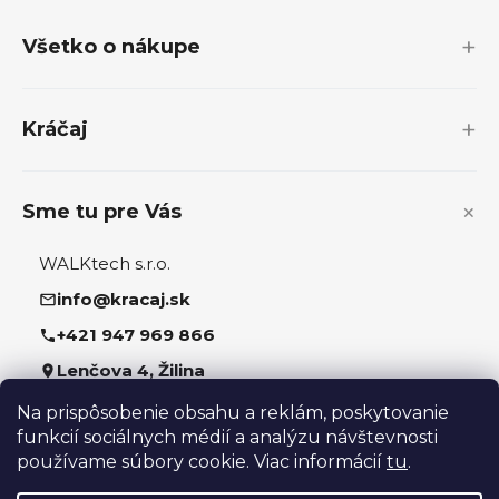
á
p
Všetko o nákupe
ä
t
i
Kráčaj
e
Sme tu pre Vás
WALKtech s.r.o.
info@kracaj.sk
+421 947 969 866
Lenčova 4, Žilina
Na prispôsobenie obsahu a reklám, poskytovanie
Sledujte nás
funkcií sociálnych médií a analýzu návštevnosti
používame súbory cookie. Viac informácií
tu
.