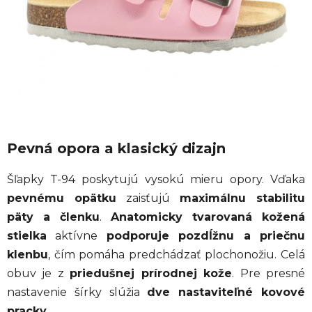
Pevná opora a klasický dizajn
Šľapky T-94 poskytujú vysokú mieru opory. Vďaka
pevnému opätku
zaisťujú
maximálnu stabilitu
päty a členku
.
Anatomicky tvarovaná kožená
stielka
aktívne
podporuje pozdĺžnu a priečnu
klenbu
, čím pomáha predchádzať plochonožiu. Celá
obuv je z
priedušnej prírodnej kože
. Pre presné
nastavenie šírky slúžia
dve nastaviteľné kovové
pracky
.