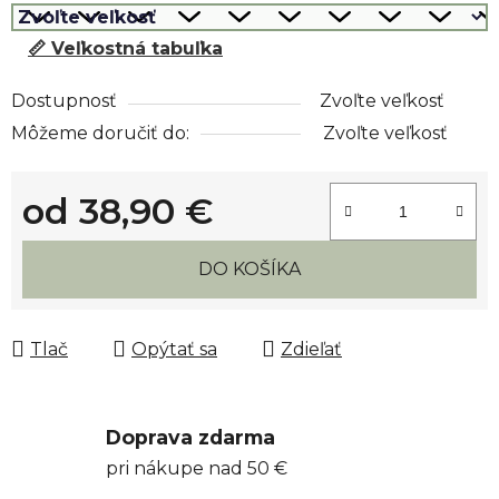
📏 Veľkostná tabuľka
Dostupnosť
Zvoľte veľkosť
Môžeme doručiť do:
Zvoľte veľkosť
od
38,90 €
Jednotková cena:
DO KOŠÍKA
Tlač
Opýtať sa
Zdieľať
Doprava zdarma
pri nákupe nad 50 €