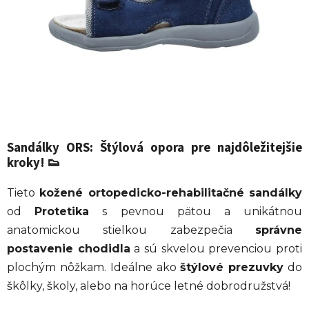
Sandálky ORS: Štýlová opora pre najdôležitejšie
kroky!
👟
Tieto
kožené ortopedicko-rehabilitačné sandálky
od
Protetika
s pevnou pätou a unikátnou
anatomickou stielkou zabezpečia
správne
postavenie chodidla
a sú skvelou prevenciou proti
plochým nôžkam. Ideálne ako
štýlové prezuvky
do
škôlky, školy, alebo na horúce letné dobrodružstvá!