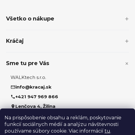
á
p
Všetko o nákupe
ä
t
i
Kráčaj
e
Sme tu pre Vás
WALKtech s.r.o.
info@kracaj.sk
+421 947 969 866
Lenčova 4, Žilina
Na prispôsobenie obsahu a reklám, poskytovanie
Sledujte nás
funkcií sociálnych médií a analýzu návštevnosti
používame súbory cookie. Viac informácií
tu
.