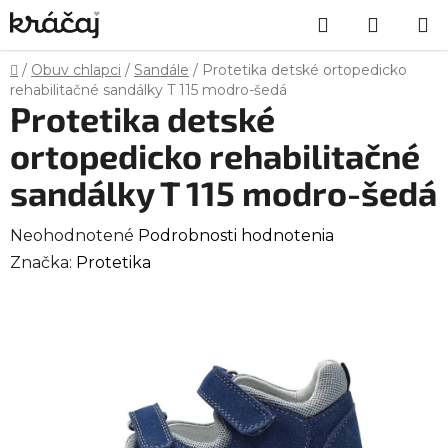
Prejsť
Hľadať
NÁKU
na
obsah
KOŠÍK
Domov
/
Obuv chlapci
/
Sandále
/
Protetika detské ortopedicko
rehabilitačné sandálky T 115 modro-šedá
Protetika detské
ortopedicko rehabilitačné
sandálky T 115 modro-šedá
Priemerné
Neohodnotené
Podrobnosti hodnotenia
hodnotenie
Značka:
Protetika
produktu
je
0,0
z
5
hviezdičiek.