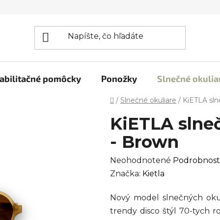
abilitačné pomôcky
Ponožky
Slnečné okulia
Domov
/
Slnečné okuliare
/
KiETLA sl
KiETLA slne
- Brown
Priemerné
Neohodnotené
Podrobnost
hodnotenie
Značka:
Kietla
produktu
Nový model slnečných oku
je
trendy disco štýl 70-tych r
0,0