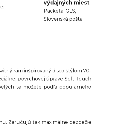
výdajných miest
ej
Packeta, GLS,
Slovenská pošta
svitný rám inšpirovaný disco štýlom 70-
eciálnej povrchovej úprave Soft Touch
spelých sa môžete podľa populárneho
anu. Zaručujú tak maximálne bezpečie