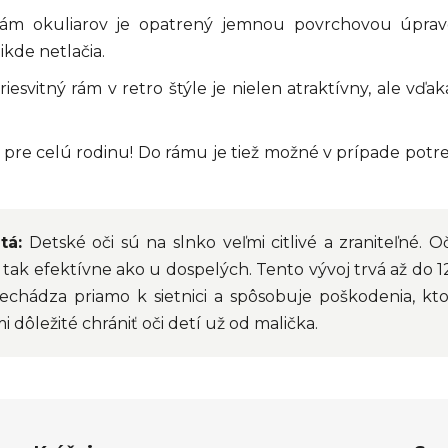
m okuliarov je opatrený jemnou povrchovou úpravo
ikde netlačia.
esvitný rám v retro štýle je nielen atraktívny, ale vďa
re celú rodinu! Do rámu je tiež možné v prípade potreby
tá:
Detské oči sú na slnko veľmi citlivé a zraniteľné. 
u tak efektívne ako u dospelých. Tento vývoj trvá až do 1
echádza priamo k sietnici a spôsobuje poškodenia, 
mi dôležité chrániť oči detí už od malička.