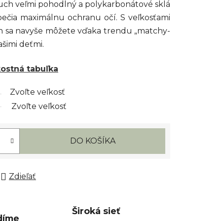
ouch veľmi pohodlný a polykarbonátové sklá
pečia maximálnu ochranu očí. S veľkosťami
ch sa navyše môžete vďaka trendu „matchy-
ašimi deťmi.
kostná tabuľka
Zvoľte veľkosť
Zvoľte veľkosť
DO KOŠÍKA
Zdieľať
Široká sieť
díme