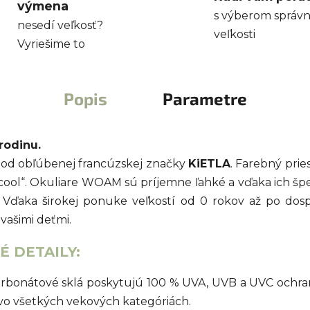
výmena
s výberom správn
nesedí veľkosť?
veľkosti
Vyriešime to
Popis
Parametre
rodinu.
od obľúbenej francúzskej značky
KiETLA
. Farebný prie
„cool“. Okuliare WOAM sú príjemne ľahké a vďaka ich šp
. Vďaka širokej ponuke veľkostí od 0 rokov až po do
vašimi deťmi.
 DETAILY:
arbonátové sklá poskytujú 100 % UVA, UVB a UVC ochr
vo všetkých vekových kategóriách.