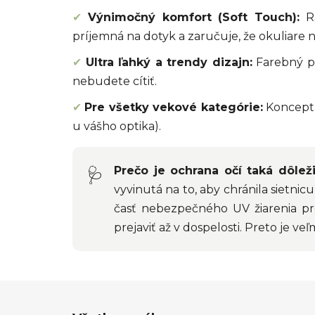
✔
Výnimočný komfort (Soft Touch):
Rá
príjemná na dotyk a zaručuje, že okuliare n
✔
Ultra ľahký a trendy dizajn:
Farebný pri
nebudete cítiť.
✔
Pre všetky vekové kategórie:
Koncept p
u vášho optika).
Prečo je ochrana očí taká dôleži
🩺
vyvinutá na to, aby chránila sietnic
časť nebezpečného UV žiarenia pr
prejaviť až v dospelosti. Preto je veľ
Z