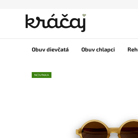
Prejsť
na
obsah
Obuv dievčatá
Obuv chlapci
Reh
NOVINKA