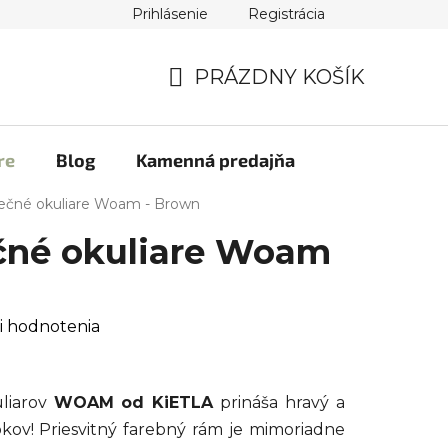
Prihlásenie
Registrácia
PRÁZDNY KOŠÍK
NÁKUPNÝ
KOŠÍK
re
Blog
Kamenná predajňa
nečné okuliare Woam - Brown
čné okuliare Woam
i hodnotenia
liarov
WOAM od KiETLA
prináša hravý a
okov! Priesvitný farebný rám je mimoriadne