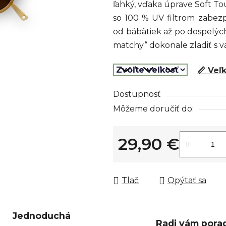
ľahký, vďaka úprave Soft T
z
so 100 % UV filtrom zabez
5
od bábätiek až po dospelý
hviezdičiek.
matchy“ dokonale zladiť s v
📏 Veľ
Dostupnosť
Môžeme doručiť do:
29,90 €
Jednotková cena:
Tlač
Opýtať sa
Jednoduchá
Radi vám pora