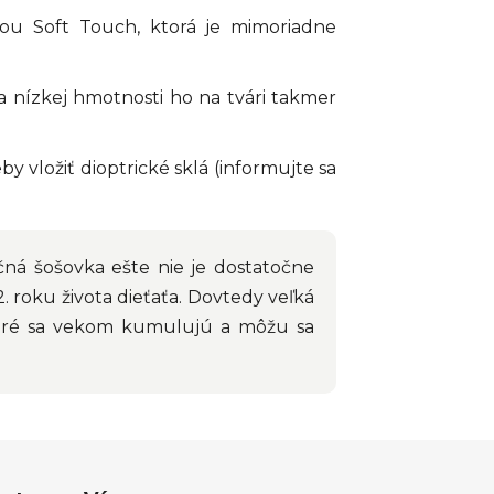
u Soft Touch, ktorá je mimoriadne
ka nízkej hmotnosti ho na tvári takmer
 vložiť dioptrické sklá (informujte sa
Očná šošovka ešte nie je dostatočne
2. roku života dieťaťa. Dovtedy veľká
ktoré sa vekom kumulujú a môžu sa