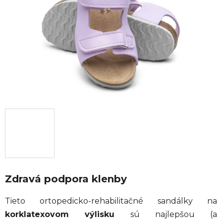
hviezdičiek.
Zdravá podpora klenby
Tieto ortopedicko-rehabilitačné sandálky na
korklatexovom výlisku
sú najlepšou (a