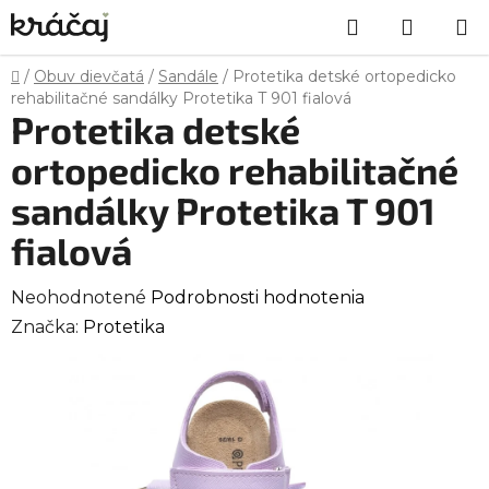
Prejsť
Hľadať
NÁKU
na
obsah
KOŠÍK
Domov
/
Obuv dievčatá
/
Sandále
/
Protetika detské ortopedicko
rehabilitačné sandálky Protetika T 901 fialová
Protetika detské
ortopedicko rehabilitačné
sandálky Protetika T 901
fialová
Priemerné
Neohodnotené
Podrobnosti hodnotenia
hodnotenie
Značka:
Protetika
produktu
je
0,0
z
5