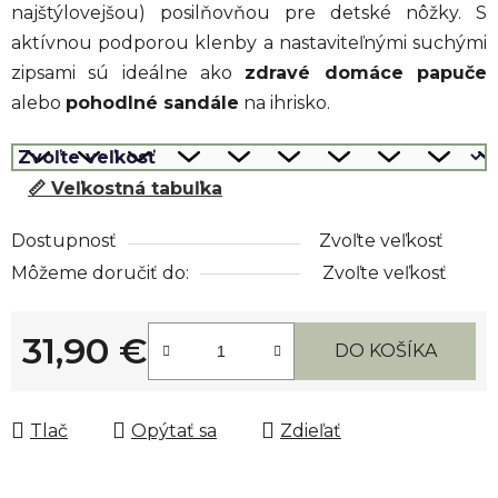
najštýlovejšou) posilňovňou pre detské nôžky. S
aktívnou podporou klenby a nastaviteľnými suchými
zipsami sú ideálne ako
zdravé domáce papuče
alebo
pohodlné sandále
na ihrisko.
📏 Veľkostná tabuľka
Dostupnosť
Zvoľte veľkosť
Môžeme doručiť do:
Zvoľte veľkosť
31,90 €
DO KOŠÍKA
Jednotková cena:
Tlač
Opýtať sa
Zdieľať