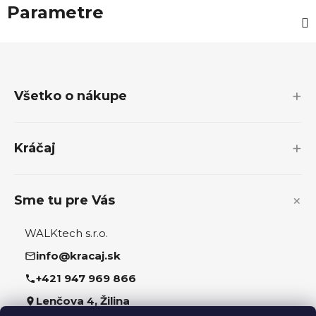
Parametre
Z
á
p
Všetko o nákupe
ä
t
i
Kráčaj
e
Sme tu pre Vás
WALKtech s.r.o.
info@kracaj.sk
+421 947 969 866
Lenčova 4, Žilina