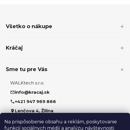
Z
á
p
Všetko o nákupe
ä
t
i
Kráčaj
e
Sme tu pre Vás
WALKtech s.r.o.
info@kracaj.sk
+421 947 969 866
Lenčova 4, Žilina
Na prispôsobenie obsahu a reklám, poskytovanie
Sledujte nás
funkcií sociálnych médií a analýzu návštevnosti