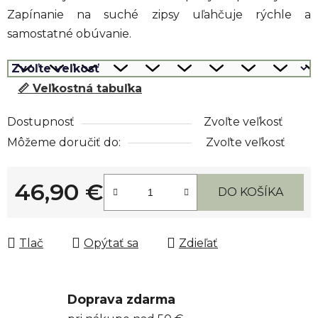
Zapínanie na suché zipsy uľahčuje rýchle a
samostatné obúvanie.
📏 Veľkostná tabuľka
Dostupnosť
Zvoľte veľkosť
Môžeme doručiť do:
Zvoľte veľkosť
46,90 €
DO KOŠÍKA
Jednotková cena:
Tlač
Opýtať sa
Zdieľať
Doprava zdarma