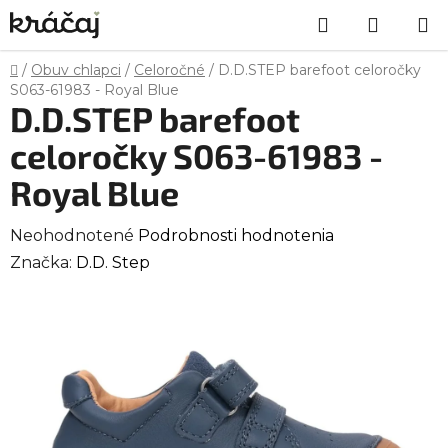
Prejsť
Hľadať
NÁKU
na
obsah
KOŠÍK
Domov
/
Obuv chlapci
/
Celoročné
/
D.D.STEP barefoot celoročky
S063-61983 - Royal Blue
D.D.STEP barefoot
celoročky S063-61983 -
Royal Blue
Priemerné
Neohodnotené
Podrobnosti hodnotenia
hodnotenie
Značka:
D.D. Step
produktu
je
0,0
z
5
hviezdičiek.