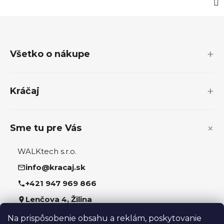
Z
á
p
Všetko o nákupe
ä
t
i
Kráčaj
e
Sme tu pre Vás
WALKtech s.r.o.
info@kracaj.sk
+421 947 969 866
Lenčova 4, Žilina
Na prispôsobenie obsahu a reklám, poskytovanie
Sledujte nás