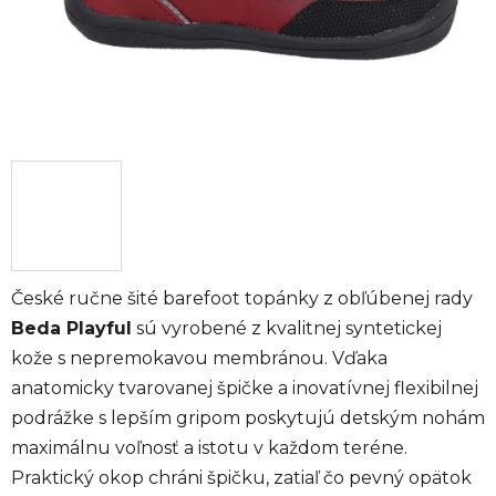
České ručne šité barefoot topánky z obľúbenej rady
Beda Playful
sú vyrobené z kvalitnej syntetickej
kože s nepremokavou membránou. Vďaka
anatomicky tvarovanej špičke a inovatívnej flexibilnej
podrážke s lepším gripom poskytujú detským nohám
maximálnu voľnosť a istotu v každom teréne.
Praktický okop chráni špičku, zatiaľ čo pevný opätok