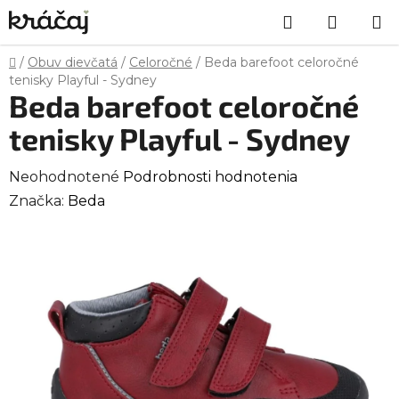
Prejsť
Hľadať
NÁKU
na
obsah
KOŠÍK
Domov
/
Obuv dievčatá
/
Celoročné
/
Beda barefoot celoročné
tenisky Playful - Sydney
Beda barefoot celoročné
tenisky Playful - Sydney
Priemerné
Neohodnotené
Podrobnosti hodnotenia
hodnotenie
Značka:
Beda
produktu
je
0,0
z
5
hviezdičiek.