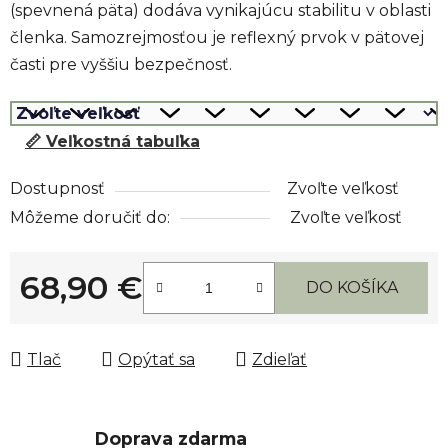
(spevnená päta) dodáva vynikajúcu stabilitu v oblasti
členka. Samozrejmosťou je reflexný prvok v pätovej
časti pre vyššiu bezpečnosť.
📏 Veľkostná tabuľka
Dostupnosť
Zvoľte veľkosť
Môžeme doručiť do:
Zvoľte veľkosť
68,90 €
DO KOŠÍKA
Jednotková cena:
Tlač
Opýtať sa
Zdieľať
Doprava zdarma