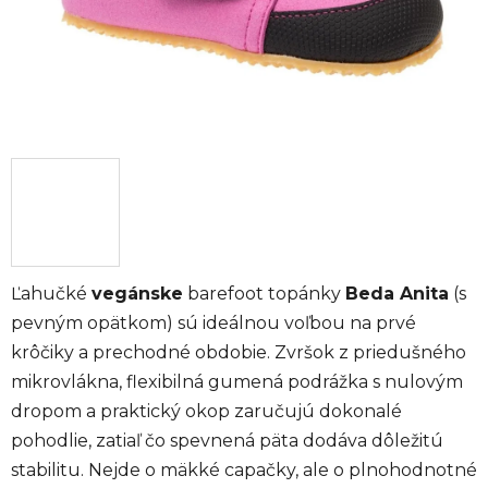
Ľahučké
vegánske
barefoot topánky
Beda Anita
(s
pevným opätkom) sú ideálnou voľbou na prvé
krôčiky a prechodné obdobie. Zvršok z priedušného
mikrovlákna, flexibilná gumená podrážka s nulovým
dropom a praktický okop zaručujú dokonalé
pohodlie, zatiaľ čo spevnená päta dodáva dôležitú
stabilitu. Nejde o mäkké capačky, ale o plnohodnotné