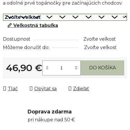
a odolné prvé topánočky pre začínajúcich chodcov.
📏 Veľkostná tabuľka
Dostupnosť
Zvoľte veľkosť
Môžeme doručiť do:
Zvoľte veľkosť
46,90 €
DO KOŠÍKA
Jednotková cena:
Tlač
Opýtať sa
Zdieľať
Doprava zdarma
pri nákupe nad 50 €