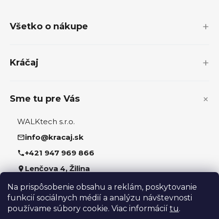
á
p
Všetko o nákupe
ä
t
i
Kráčaj
e
Sme tu pre Vás
WALKtech s.r.o.
info@kracaj.sk
+421 947 969 866
Lenčova 4, Žilina
Na prispôsobenie obsahu a reklám, poskytovanie
Sledujte nás
funkcií sociálnych médií a analýzu návštevnosti
používame súbory cookie. Viac informácií
tu
.