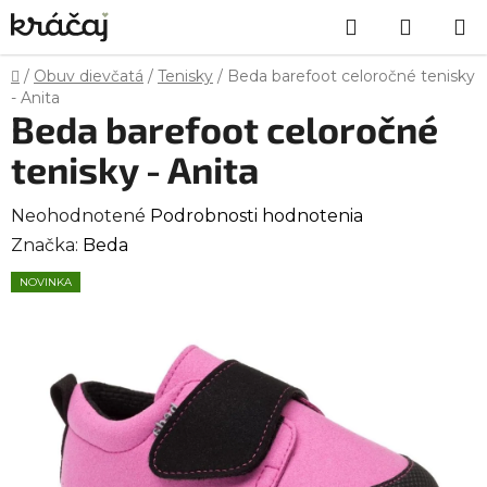
Prejsť
Hľadať
NÁKU
na
obsah
KOŠÍK
Domov
/
Obuv dievčatá
/
Tenisky
/
Beda barefoot celoročné tenisky
- Anita
Beda barefoot celoročné
tenisky - Anita
Priemerné
Neohodnotené
Podrobnosti hodnotenia
hodnotenie
Značka:
Beda
produktu
NOVINKA
je
0,0
z
5
hviezdičiek.