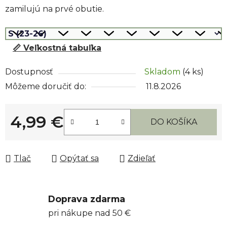
zamilujú na prvé obutie.
📏 Veľkostná tabuľka
Dostupnosť
Skladom
(4 ks)
Môžeme doručiť do:
11.8.2026
4,99 €
DO KOŠÍKA
Jednotková cena:
Tlač
Opýtať sa
Zdieľať
Doprava zdarma
pri nákupe nad 50 €