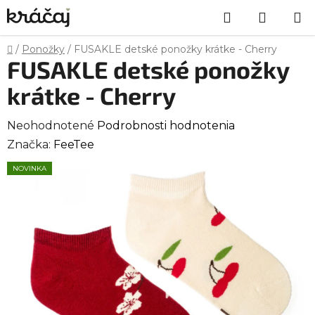
Prejsť
Hľadať
NÁKU
na
obsah
KOŠÍK
Domov
/
Ponožky
/
FUSAKLE detské ponožky krátke - Cherry
FUSAKLE detské ponožky
krátke - Cherry
Priemerné
Neohodnotené
Podrobnosti hodnotenia
hodnotenie
Značka:
FeeTee
produktu
NOVINKA
je
0,0
z
5
hviezdičiek.