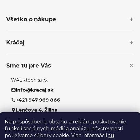
á
p
Všetko o nákupe
ä
t
i
Kráčaj
e
Sme tu pre Vás
WALKtech s.r.o.
info@kracaj.sk
+421 947 969 866
Lenčova 4, Žilina
Na prispôsobenie obsahu a reklám, poskytovanie
Sledujte nás
funkcií sociálnych médií a analýzu návštevnosti
používame súbory cookie. Viac informácií
tu
.