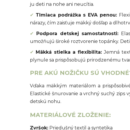
ju deti na nohe ani neucítia.
✔
Tlmiaca podrážka s EVA penou:
Flex
nárazy, čím zaisťuje mäkký došľap a dlhotrv
✔
Podpora detskej samostatnosti:
Elas
umožňujú široké roztvorenie topánky. Deti
✔
Mäkká stielka a flexibilita:
Jemná text
plynule sa prispôsobujú prirodzenému tva
PRE AKÚ NOŽIČKU SÚ VHODNÉ
Vďaka mäkkým materiálom a prispôsobivé
Elastické šnurovanie a vrchný suchý zips
detskú nohu.
MATERIÁLOVÉ ZLOŽENIE:
Zvršok:
Priedušný textil a syntetika