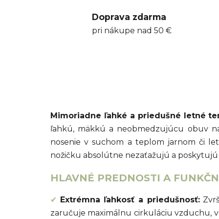
Doprava zdarma
pri nákupe nad 50 €
Mimoriadne ľahké a priedušné letné ten
ľahkú, mäkkú a neobmedzujúcu obuv na k
nosenie v suchom a teplom jarnom či le
nožičku absolútne nezaťažujú a poskytujú 
HLAVNÉ PREDNOSTI A FUNKČNÉ
✔
Extrémna ľahkosť a priedušnosť:
Zvrš
zaručuje maximálnu cirkuláciu vzduchu, vď