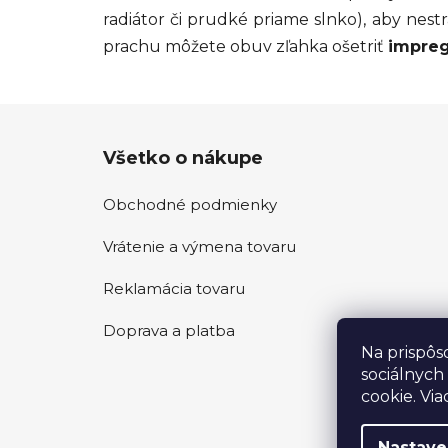
radiátor či prudké priame slnko), aby nestr
prachu môžete obuv zľahka ošetriť
impre
Z
Všetko o nákupe
á
p
Obchodné podmienky
ä
t
Vrátenie a výmena tovaru
i
e
Reklamácia tovaru
Doprava a platba
Na prispôs
sociálnych
cookie. Via
Nastave