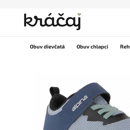
Prejsť
na
obsah
Obuv dievčatá
Obuv chlapci
Reh