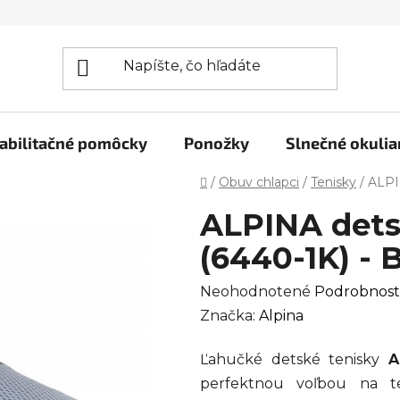
abilitačné pomôcky
Ponožky
Slnečné okulia
Domov
/
Obuv chlapci
/
Tenisky
/
ALPI
ALPINA dets
(6440-1K) - 
Priemerné
Neohodnotené
Podrobnost
hodnotenie
Značka:
Alpina
produktu
Ľahučké detské tenisky
A
je
perfektnou voľbou na t
0,0