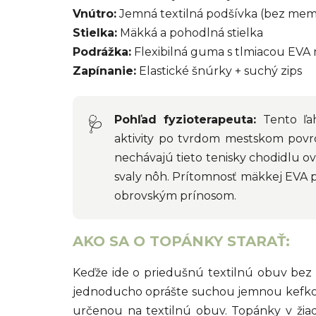
Vnútro:
Jemná textilná podšívka (bez me
Stielka:
Mäkká a pohodlná stielka
Podrážka:
Flexibilná guma s tlmiacou EV
Zapínanie:
Elastické šnúrky + suchý zips
Pohľad fyzioterapeuta:
Tento ľah
🩺
aktivity po tvrdom mestskom povrch
nechávajú tieto tenisky chodidlu o
svaly nôh. Prítomnosť mäkkej EVA pe
obrovským prínosom.
AKO SA O TOPÁNKY STARAŤ:
Keďže ide o priedušnú textilnú obuv bez 
jednoducho oprášte suchou jemnou kefkou.
určenou na textilnú obuv. Topánky v ži