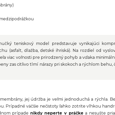
mbrány)
A medzipodrážkou
učký teniskový model predstavuje vynikajúci komp
u (asfalt, dlažba, detské ihriská). Na rozdiel od vys
veľa viac voľnosti pre prirodzený pohyb a vďaka minimá
ny zas citlivo tlmí nárazy pri skokoch a rýchlom behu, č
membrány, jej údržba je veľmi jednoduchá a rýchla. Be
 Prípadné väčšie nečistoty ľahko zotrite vlhkou handr
adnom prípade
nikdy neperte v práčke
a nesušte pria