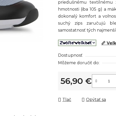
priedušnému textilnému 
z
hmotnosti (iba 105 g) a m
5
dokonalý komfort a voľnos
hviezdičiek.
suchý zips zaručujú bl
samostatnosť tých najmenších
📏 Veľ
Dostupnosť
Môžeme doručiť do:
56,90 €
Jednotková cena:
Tlač
Opýtať sa