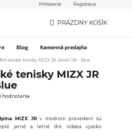
Prihlásenie
Registrácia
PRÁZDNY KOŠÍK
NÁKUPNÝ
KOŠÍK
re
Blog
Kamenná predajňa
NA detské tenisky MIZX JR (6440-1K) - Blue
ké tenisky MIZX JR
Blue
i hodnotenia
lpina MIZX JR
v modrom prevedení sú
eplé jarné a letné dni. Vďaka vysoko