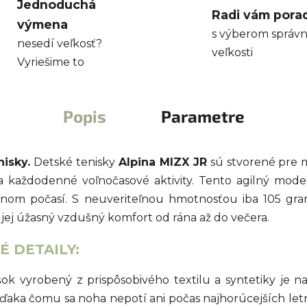
Jednoduchá
Radi vám pora
výmena
s výberom správn
nesedí veľkosť?
veľkosti
Vyriešime to
Popis
Parametre
isky.
Detské tenisky
Alpina MIZX JR
sú stvorené pre 
aždodenné voľnočasové aktivity. Tento agilný model
tnom počasí. S neuveriteľnou hmotnosťou iba 105 gr
jej úžasný vzdušný komfort od rána až do večera.
 DETAILY:
ok vyrobený z prispôsobivého textilu a syntetiky je
aka čomu sa noha nepotí ani počas najhorúcejších letný