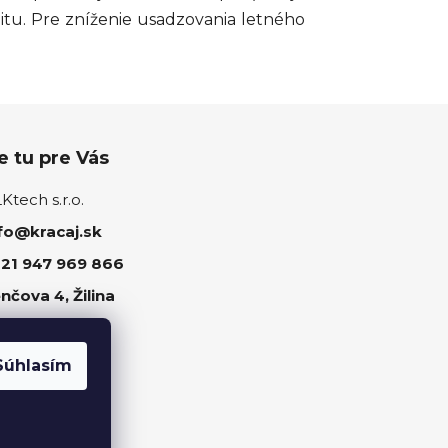
ilitu. Pre zníženie usadzovania letného
 tu pre Vás
tech s.r.o.
fo@kracaj.sk
21 947 969 866
nčova 4, Žilina
ujte nás
Súhlasím