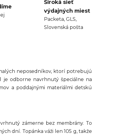
Široká sieť
díme
výdajných miest
ej
Packeta, GLS,
Slovenská pošta
malých neposedníkov, ktorí potrebujú
 je odborne navrhnutý špeciálne na
amov a poddajnými materiálmi detskú
 navrhnutý zámerne bez membrány. To
ch dní. Topánka váži len 105 g, takže