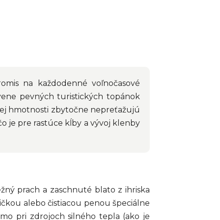
romis na každodenné voľnočasové
lovene pevných turistických topánok
lnej hmotnosti zbytočne nepreťažujú
o je pre rastúce kĺby a vývoj klenby
žný prach a zaschnuté blato z ihriska
ičkou alebo čistiacou penou špeciálne
mo pri zdrojoch silného tepla (ako je