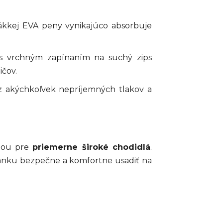
kkej EVA peny vynikajúco absorbuje
i s vrchným zapínaním na suchý zips
ičov.
z akýchkoľvek nepríjemných tlakov a
ľbou pre
priemerne široké chodidlá
.
pánku bezpečne a komfortne usadiť na