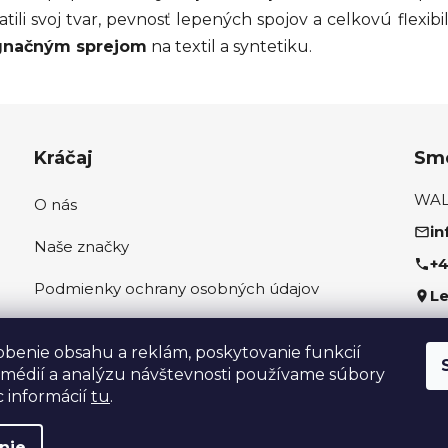
atili svoj tvar, pevnosť lepených spojov a celkovú flexib
gnačným sprejom
na textil a syntetiku.
Kráčaj
Sme
WALK
O nás
in
Naše značky
+4
Podmienky ochrany osobných údajov
Le
Ako správne odmerať nohu
Sled
obenie obsahu a reklám, poskytovanie funkcií
 médií a analýzu návštevnosti používame súbory
c informácií
tu
.
nie