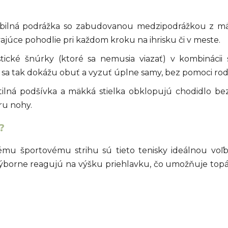
ibilná podrážka so zabudovanou medzipodrážkou z mä
ajúce pohodlie pri každom kroku na ihrisku či v meste.
tické šnúrky (ktoré sa nemusia viazať) v kombináci
 sa tak dokážu obuť a vyzuť úplne samy, bez pomoci rod
ilná podšívka a mäkká stielka obklopujú chodidlo be
ru nohy.
?
mu športovému strihu sú tieto tenisky ideálnou vo
 výborne reagujú na výšku priehlavku, čo umožňuje to