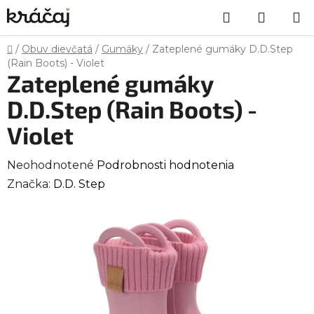
Prejsť
Hľadať
NÁKU
na
obsah
KOŠÍK
Domov
/
Obuv dievčatá
/
Gumáky
/
Zateplené gumáky D.D.Step
(Rain Boots) - Violet
Zateplené gumáky
D.D.Step (Rain Boots) -
Violet
Priemerné
Neohodnotené
Podrobnosti hodnotenia
hodnotenie
Značka:
D.D. Step
produktu
je
0,0
z
5
hviezdičiek.