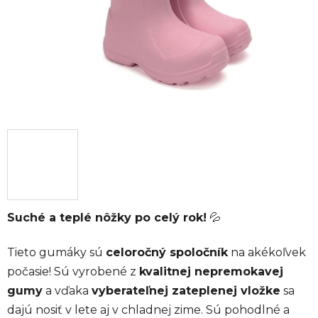
Suché a teplé nôžky po celý rok!
💦
Tieto gumáky sú
celoročný spoločník
na akékoľvek
počasie! Sú vyrobené z
kvalitnej nepremokavej
gumy
a vďaka
vyberateľnej zateplenej vložke
sa
dajú nosiť v lete aj v chladnej zime. Sú pohodlné a