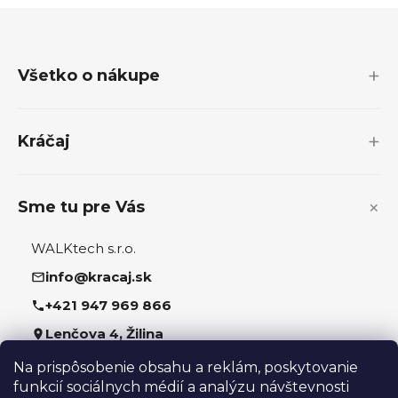
Z
á
p
Všetko o nákupe
ä
t
i
Kráčaj
e
Sme tu pre Vás
WALKtech s.r.o.
info@kracaj.sk
+421 947 969 866
Lenčova 4, Žilina
Na prispôsobenie obsahu a reklám, poskytovanie
Sledujte nás
funkcií sociálnych médií a analýzu návštevnosti