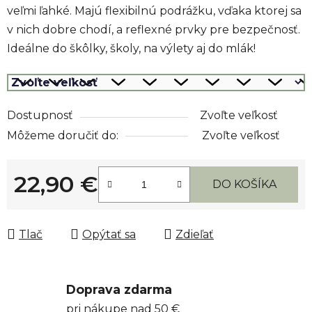
veľmi ľahké. Majú flexibilnú podrážku, vďaka ktorej sa
v nich dobre chodí, a reflexné prvky pre bezpečnosť.
Ideálne do škôlky, školy, na výlety aj do mlák!
Dostupnosť
Zvoľte veľkosť
Môžeme doručiť do:
Zvoľte veľkosť
22,90 €
DO KOŠÍKA
Jednotková cena:
Tlač
Opýtať sa
Zdieľať
Doprava zdarma
pri nákupe nad 50 €