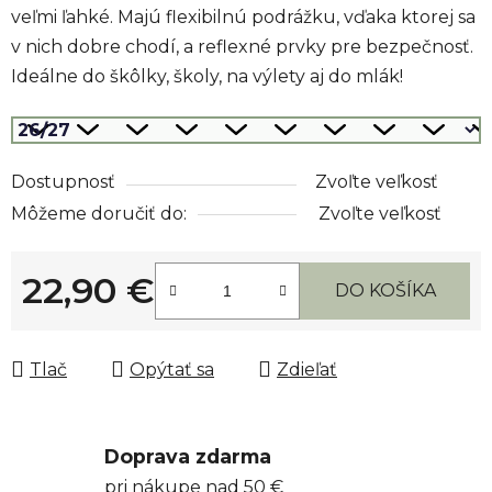
veľmi ľahké. Majú flexibilnú podrážku, vďaka ktorej sa
v nich dobre chodí, a reflexné prvky pre bezpečnosť.
Ideálne do škôlky, školy, na výlety aj do mlák!
Dostupnosť
Zvoľte veľkosť
Môžeme doručiť do:
Zvoľte veľkosť
22,90 €
DO KOŠÍKA
Jednotková cena:
Tlač
Opýtať sa
Zdieľať
Doprava zdarma
pri nákupe nad 50 €