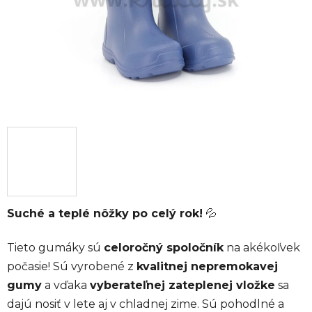
Suché a teplé nôžky po celý rok!
💦
Tieto gumáky sú
celoročný spoločník
na akékoľvek
počasie! Sú vyrobené z
kvalitnej nepremokavej
gumy
a vďaka
vyberateľnej zateplenej vložke
sa
dajú nosiť v lete aj v chladnej zime. Sú pohodlné a