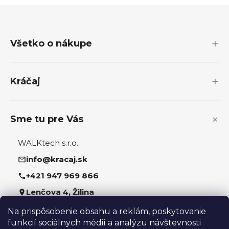
Z
á
p
Všetko o nákupe
ä
t
i
Kráčaj
e
Sme tu pre Vás
WALKtech s.r.o.
info@kracaj.sk
+421 947 969 866
Lenčova 4, Žilina
Na prispôsobenie obsahu a reklám, poskytovanie
Sledujte nás
funkcií sociálnych médií a analýzu návštevnosti