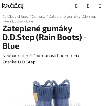
Prejsť
Hľadať
NÁKU
na
obsah
KOŠÍK
Domov
/
Obuv chlapci
/
Gumáky
/
Zateplené gumáky D.D.Step
(Rain Boots) - Blue
Zateplené gumáky
D.D.Step (Rain Boots) -
Blue
Priemerné
Neohodnotené
Podrobnosti hodnotenia
hodnotenie
Značka:
D.D. Step
produktu
je
0,0
z
5
hviezdičiek.