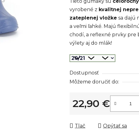
Tieto gumáky sú
celoročný
z
vyrobené z
kvalitnej nep
5
zateplenej vložke
sa dajú n
hviezdičiek.
a veľmi ľahké. Majú flexibil
chodí, a reflexné prvky pre 
výlety aj do mlák!
Dostupnosť
Môžeme doručiť do:
22,90 €
Jednotková cena:
Tlač
Opýtať sa