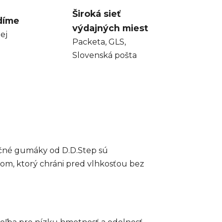
Široká sieť
díme
výdajných miest
ej
Packeta, GLS,
Slovenská pošta
ročné gumáky od D.D.Step sú
om, ktorý chráni pred vlhkosťou bez