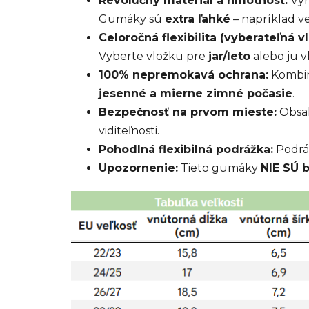
Revolučný materiál a hmotnosť:
Vyr
Gumáky sú
extra ľahké
– napríklad ve
Celoročná flexibilita (vyberateľná vl
Vyberte vložku pre
jar/leto
alebo ju v
100% nepremokavá ochrana:
Kombin
jesenné a mierne zimné počasie
.
Bezpečnosť na prvom mieste:
Obsa
viditeľnosti.
Pohodlná flexibilná podrážka:
Podráž
Upozornenie:
Tieto gumáky
NIE SÚ 