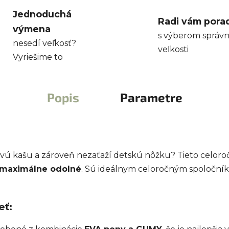
Jednoduchá
Radi vám pora
výmena
s výberom správn
nesedí veľkosť?
veľkosti
Vyriešime to
Popis
Parametre
ehovú kašu a zároveň nezaťaží detskú nôžku? Tieto celo
maximálne odolné
. Sú ideálnym celoročným spoločník
eť: