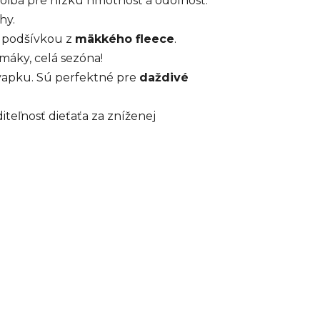
a voľba pre nízku hmotnosť a odolnosť.
hy.
 podšívkou z
mäkkého fleece
.
máky, celá sezóna!
kvapku. Sú perfektné pre
daždivé
iteľnosť dieťaťa za zníženej
.