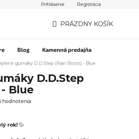
Prihlásenie
Registrácia
PRÁZDNY KOŠÍK
NÁKUPNÝ
KOŠÍK
re
Blog
Kamenná predajňa
eplené gumáky D.D.Step (Rain Boots) - Blue
umáky D.D.Step
 - Blue
i hodnotenia
lý rok!
💦