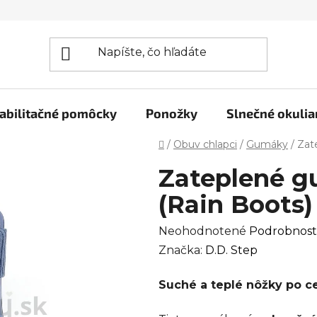
abilitačné pomôcky
Ponožky
Slnečné okulia
Domov
/
Obuv chlapci
/
Gumáky
/
Zat
Zateplené g
(Rain Boots)
Priemerné
Neohodnotené
Podrobnost
hodnotenie
Značka:
D.D. Step
produktu
Suché a teplé nôžky po ce
je
0,0