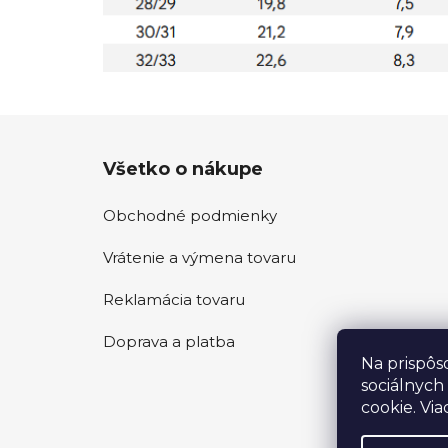
Z
Všetko o nákupe
á
p
Obchodné podmienky
ä
t
Vrátenie a výmena tovaru
i
e
Reklamácia tovaru
Doprava a platba
Na prispôs
sociálnych
cookie. Via