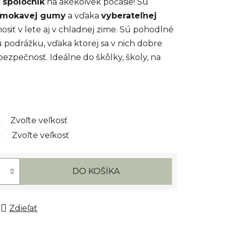
 spoločník
na akékoľvek počasie! Sú
remokavej gumy
a vďaka
vyberateľnej
osiť v lete aj v chladnej zime. Sú pohodlné
nú podrážku, vďaka ktorej sa v nich dobre
bezpečnosť. Ideálne do škôlky, školy, na
Zvoľte veľkosť
Zvoľte veľkosť
DO KOŠÍKA
Zdieľať