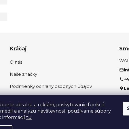
Kráčaj
Sme
WALK
O nás
in
Naše značky
+4
Podmienky ochrany osobných údajov
Le
Ako správne odmerať nohu
Sled
obenie obsahu a reklám, poskytovanie funkcií
 médií a analýzu návštevnosti používame súbory
c informácií
tu
.