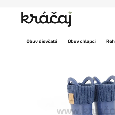
Prejsť
na
obsah
Obuv dievčatá
Obuv chlapci
Reh