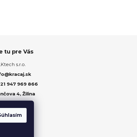
 tu pre Vás
tech s.r.o.
fo@kracaj.sk
21 947 969 866
nčova 4, Žilina
ujte nás
Súhlasím