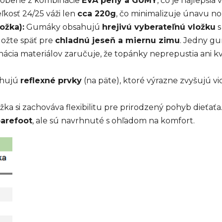
obené z kombinácie
EVA peny a GUMY
, čo je najlepši
ľkosť 24/25 váži len
cca 220g
, čo minimalizuje únavu no
ožka):
Gumáky obsahujú
hrejivú vyberateľnú vložku
s
ložte späť pre
chladnú jeseň a miernu zimu
. Jedny gu
ácia materiálov zaručuje, že topánky neprepustia ani 
hujú
reflexné prvky
(na päte), ktoré výrazne zvyšujú vid
ka si zachováva flexibilitu pre prirodzený pohyb dieťaťa
barefoot
, ale sú navrhnuté s ohľadom na komfort.