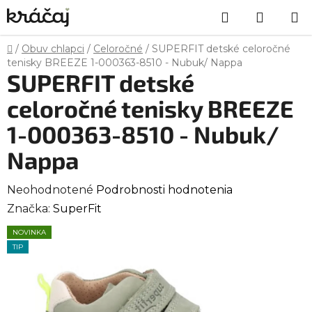
Prejsť
Hľadať
NÁKU
na
obsah
KOŠÍK
Domov
/
Obuv chlapci
/
Celoročné
/
SUPERFIT detské celoročné
tenisky BREEZE 1-000363-8510 - Nubuk/ Nappa
SUPERFIT detské
celoročné tenisky BREEZE
1-000363-8510 - Nubuk/
Nappa
Priemerné
Neohodnotené
Podrobnosti hodnotenia
hodnotenie
Značka:
SuperFit
produktu
NOVINKA
je
TIP
0,0
z
5