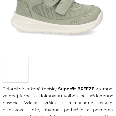
hviezdičiek.
Celoročné kožené tenisky
Superfit BREEZE
v jemnej
zelenej farbe sú dokonalou voľbou na každodenné
nosenie. Vďaka zvršku z mimoriadne mäkkej
nubukovej kože, ohybnej podrážke a pevnému