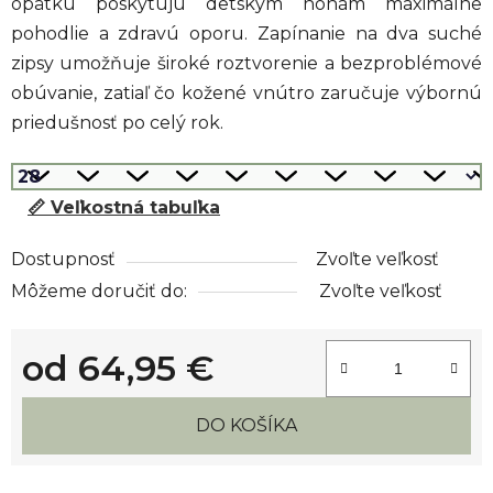
opätku poskytujú detským nohám maximálne
pohodlie a zdravú oporu. Zapínanie na dva suché
zipsy umožňuje široké roztvorenie a bezproblémové
obúvanie, zatiaľ čo kožené vnútro zaručuje výbornú
priedušnosť po celý rok.
📏 Veľkostná tabuľka
Dostupnosť
Zvoľte veľkosť
Môžeme doručiť do:
Zvoľte veľkosť
od
64,95 €
Jednotková cena:
DO KOŠÍKA