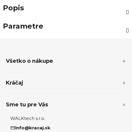
Popis
Parametre
Z
á
p
Všetko o nákupe
ä
t
i
Kráčaj
e
Sme tu pre Vás
WALKtech s.r.o.
info@kracaj.sk