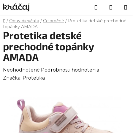
Prejsť
Hľadať
NÁKU
na
obsah
KOŠÍK
Domov
/
Obuv dievčatá
/
Celoročné
/
Protetika detské prechodné
topánky AMADA
Protetika detské
prechodné topánky
AMADA
Priemerné
Neohodnotené
Podrobnosti hodnotenia
hodnotenie
Značka:
Protetika
produktu
je
0,0
z
5
hviezdičiek.