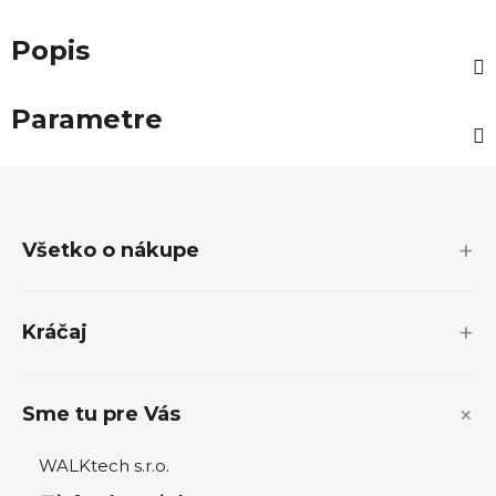
Popis
Parametre
Z
á
p
Všetko o nákupe
ä
t
i
Kráčaj
e
Sme tu pre Vás
WALKtech s.r.o.