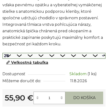
vďaka pevnému opätku a vyberateľnej vymäkčenej
stielke s anatomickou podporou klenby, ktoré
spoločne udržujú chodidlo v správnom postavení.
Integrovaná tlmiaca vrstva pohlcujúca nárazy,
anatomická špička chránená pred okopaním a
praktické zapínanie poskytujú maximálny komfort a
bezpečnosť pri každom kroku.
📏 Veľkostná tabuľka
Dostupnosť
Skladom
(1 ks)
Môžeme doručiť do:
11.8.2026
55,90 €
DO KOŠÍKA
Jednotková cena: