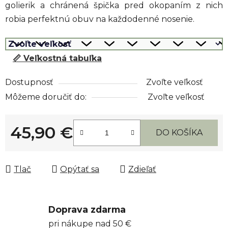
golierik a chránená špička pred okopaním z nich
robia perfektnú obuv na každodenné nosenie.
📏 Veľkostná tabuľka
Dostupnosť
Zvoľte veľkosť
Môžeme doručiť do:
Zvoľte veľkosť
45,90 €
DO KOŠÍKA
Jednotková cena:
Tlač
Opýtať sa
Zdieľať
Doprava zdarma
pri nákupe nad 50 €