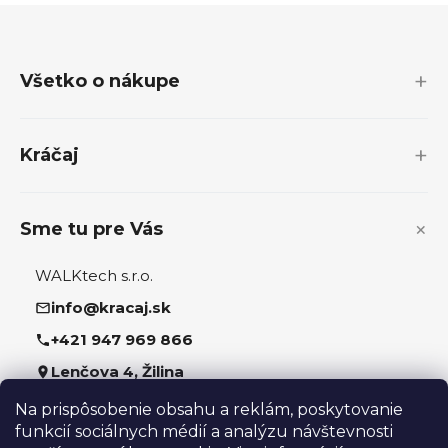
Z
á
p
Všetko o nákupe
ä
t
i
Kráčaj
e
Sme tu pre Vás
WALKtech s.r.o.
info@kracaj.sk
+421 947 969 866
Lenčova 4, Žilina
Na prispôsobenie obsahu a reklám, poskytovanie
Sledujte nás
funkcií sociálnych médií a analýzu návštevnosti