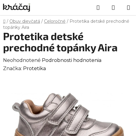
Prejsť
Hľadať
NÁKU
na
obsah
KOŠÍK
Domov
/
Obuv dievčatá
/
Celoročné
/
Protetika detské prechodné
topánky Aira
Protetika detské
prechodné topánky Aira
Priemerné
Neohodnotené
Podrobnosti hodnotenia
hodnotenie
Značka:
Protetika
produktu
je
0,0
z
5
hviezdičiek.