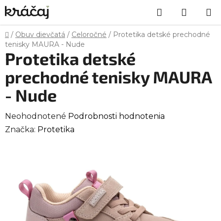
Prejsť
Hľadať
NÁKU
na
obsah
KOŠÍK
Domov
/
Obuv dievčatá
/
Celoročné
/
Protetika detské prechodné
tenisky MAURA - Nude
Protetika detské
prechodné tenisky MAURA
- Nude
Priemerné
Neohodnotené
Podrobnosti hodnotenia
hodnotenie
Značka:
Protetika
produktu
je
0,0
z
5
hviezdičiek.