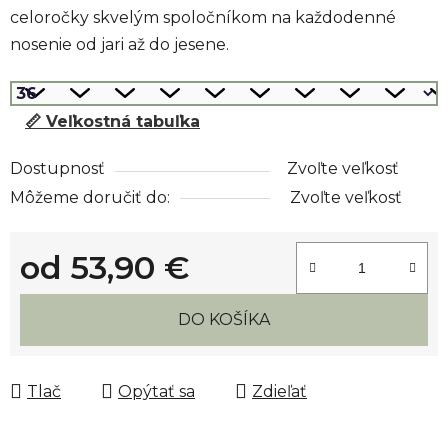
celoročky skvelým spoločníkom na každodenné
nosenie od jari až do jesene.
📏 Veľkostná tabuľka
Dostupnosť
Zvoľte veľkosť
Môžeme doručiť do:
Zvoľte veľkosť
od
53,90 €
Jednotková cena:
DO KOŠÍKA
Tlač
Opýtať sa
Zdieľať