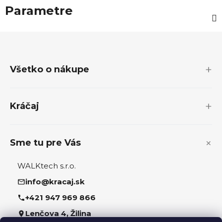
Parametre
Z
á
p
Všetko o nákupe
ä
t
i
Kráčaj
e
Sme tu pre Vás
WALKtech s.r.o.
info@kracaj.sk
+421 947 969 866
Lenčova 4, Žilina