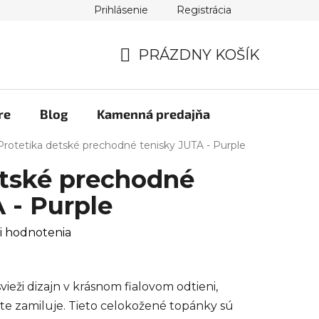
Prihlásenie
Registrácia
PRÁZDNY KOŠÍK
NÁKUPNÝ
KOŠÍK
re
Blog
Kamenná predajňa
Protetika detské prechodné tenisky JUTA - Purple
etské prechodné
 - Purple
i hodnotenia
ieži dizajn v krásnom fialovom odtieni,
ite zamiluje. Tieto celokožené topánky sú