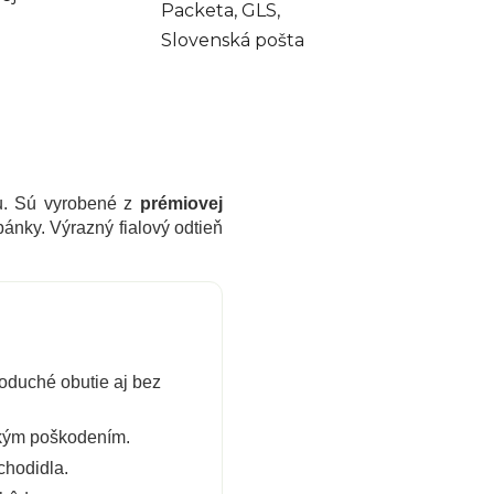
Packeta, GLS,
Slovenská pošta
u. Sú vyrobené z
prémiovej
pánky. Výrazný fialový odtieň
oduché obutie aj bez
ckým poškodením.
chodidla.