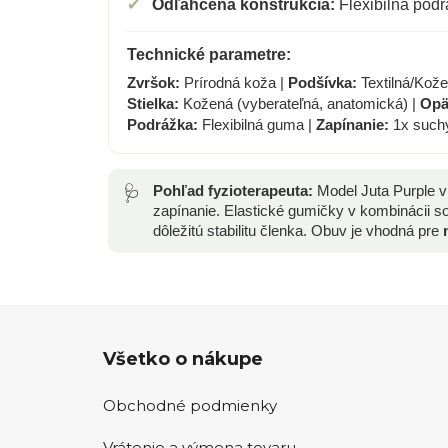
✔
Odľahčená konštrukcia:
Flexibilná pod
Technické parametre:
Zvršok:
Prírodná koža |
Podšívka:
Textilná/Kož
Stielka:
Kožená (vyberateľná, anatomická) |
Opä
Podrážka:
Flexibilná guma |
Zapínanie:
1x suchý
🩺
Pohľad fyzioterapeuta:
Model Juta Purple v
zapínanie. Elastické gumičky v kombinácii s
dôležitú stabilitu členka. Obuv je vhodná pre
Z
Všetko o nákupe
á
p
Obchodné podmienky
ä
t
Vrátenie a výmena tovaru