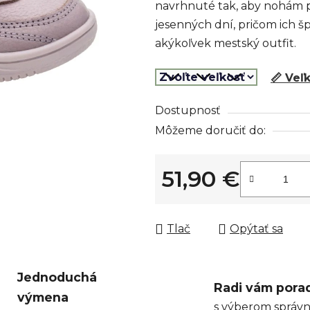
navrhnuté tak, aby nohám pos
z
jesenných dní, pričom ich 
5
akýkoľvek mestský outfit.
hviezdičiek.
📏 Veľ
Dostupnosť
Môžeme doručiť do:
51,90 €
Jednotková cena:
Tlač
Opýtať sa
Jednoduchá
Radi vám pora
výmena
s výberom správn