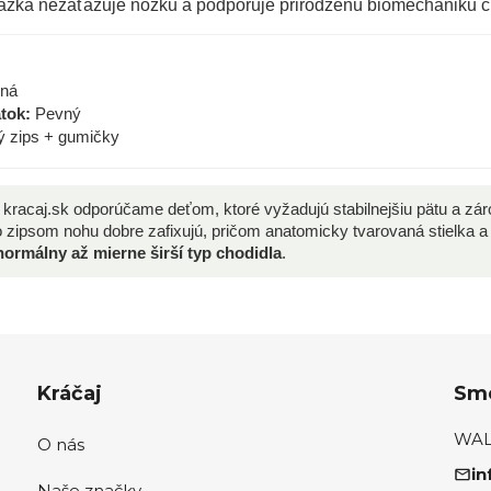
rážka nezaťažuje nôžku a podporuje prirodzenú biomechaniku 
ená
tok:
Pevný
 zips + gumičky
 kracaj.sk odporúčame deťom, ktoré vyžadujú stabilnejšiu pätu a zá
o zipsom nohu dobre zafixujú, pričom anatomicky tvarovaná stielka 
normálny až mierne širší typ chodidla
.
Kráčaj
Sme
WALK
O nás
in
Naše značky