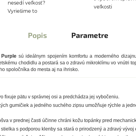
nesedí veľkosť?
veľkosti
Vyriešime to
Popis
Parametre
 Purple
sú ideálnym spojením komfortu a moderného dizajn
etskému chodidlu a postará sa o zdravú mikroklímu vo vnútri to
eho spoločníka do mesta aj na ihrisko.
 fixuje pätu v správnej osi a predchádza jej vybočeniu.
ých gumičiek a jedného suchého zipsu umožňuje rýchle a jedn
a v prednej časti účinne chráni kožu topánky pred mechani
tielka s podporou klenby sa stará o prirodzený a zdravý vývoj 