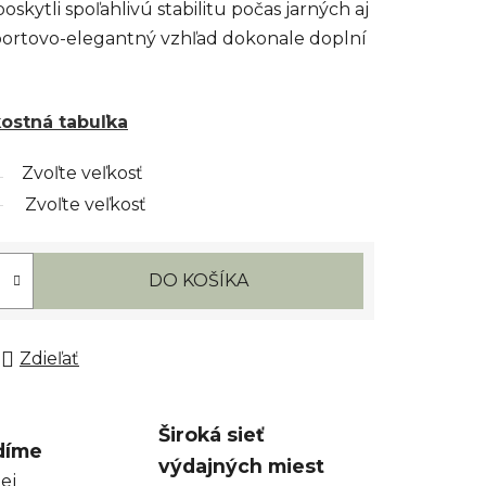
kytli spoľahlivú stabilitu počas jarných aj
športovo-elegantný vzhľad dokonale doplní
kostná tabuľka
Zvoľte veľkosť
Zvoľte veľkosť
DO KOŠÍKA
Zdieľať
Široká sieť
díme
výdajných miest
ej