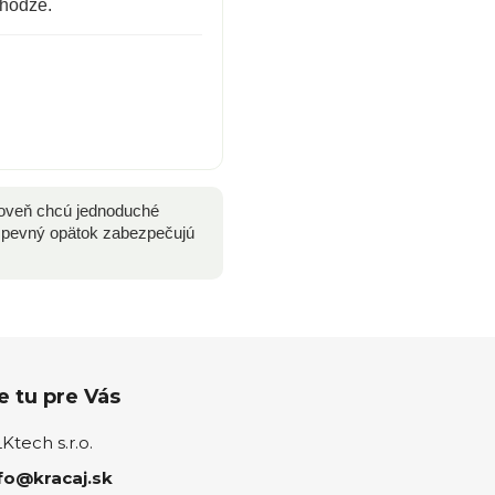
chôdze.
roveň chcú jednoduché
a pevný opätok zabezpečujú
 tu pre Vás
tech s.r.o.
fo@kracaj.sk