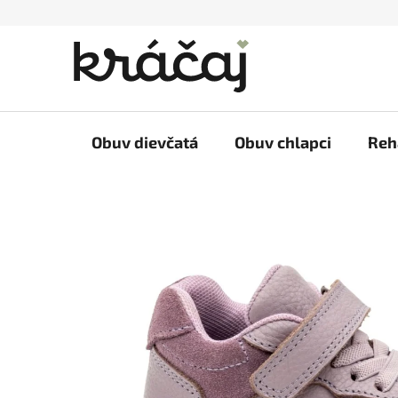
Prejsť
na
obsah
Obuv dievčatá
Obuv chlapci
Reh