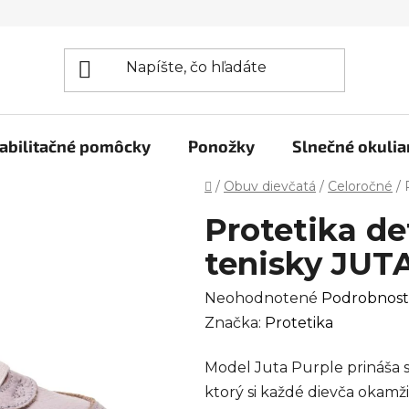
abilitačné pomôcky
Ponožky
Slnečné okulia
Domov
/
Obuv dievčatá
/
Celoročné
/
Protetika d
tenisky JUTA
Priemerné
Neohodnotené
Podrobnost
hodnotenie
Značka:
Protetika
produktu
Model Juta Purple prináša sv
je
ktorý si každé dievča okamž
0,0