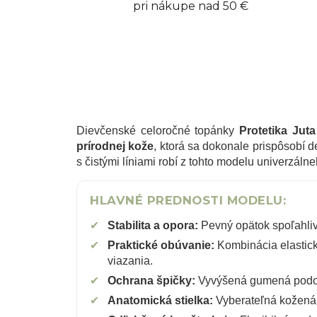
pri nákupe nad 50 €
Dievčenské celoročné topánky
Protetika Juta
prírodnej kože
, ktorá sa dokonale prispôsobí d
s čistými líniami robí z tohto modelu univerzáln
HLAVNÉ PREDNOSTI MODELU:
✔
Stabilita a opora:
Pevný opätok spoľahlivo
✔
Praktické obúvanie:
Kombinácia elastick
viazania.
✔
Ochrana špičky:
Vyvýšená gumená podošv
✔
Anatomická stielka:
Vyberateľná kožená s