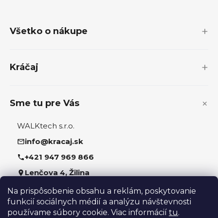
á
p
Všetko o nákupe
ä
t
i
Kráčaj
e
Sme tu pre Vás
WALKtech s.r.o.
info@kracaj.sk
+421 947 969 866
Lenčova 4, Žilina
Na prispôsobenie obsahu a reklám, poskytovanie
Sledujte nás
funkcií sociálnych médií a analýzu návštevnosti
používame súbory cookie. Viac informácií
tu
.