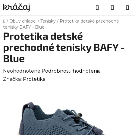
Prejsť
Hľadať
NÁKU
na
obsah
KOŠÍK
Domov
/
Obuv chlapci
/
Tenisky
/
Protetika detské prechodné
tenisky BAFY - Blue
Protetika detské
prechodné tenisky BAFY -
Blue
Priemerné
Neohodnotené
Podrobnosti hodnotenia
hodnotenie
Značka:
Protetika
produktu
je
0,0
z
5
hviezdičiek.