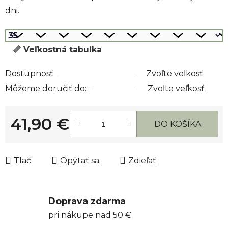
dni.
📏 Veľkostná tabuľka
Dostupnosť
Zvoľte veľkosť
Môžeme doručiť do:
Zvoľte veľkosť
41,90 €
DO KOŠÍKA
Jednotková cena:
Tlač
Opýtať sa
Zdieľať
Doprava zdarma
pri nákupe nad 50 €