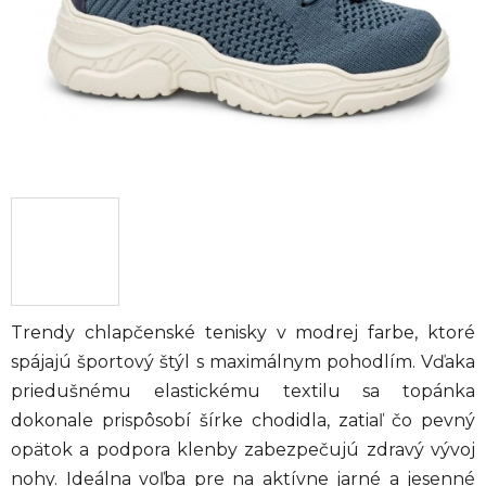
Trendy chlapčenské tenisky v modrej farbe, ktoré
spájajú športový štýl s maximálnym pohodlím. Vďaka
priedušnému elastickému textilu sa topánka
dokonale prispôsobí šírke chodidla, zatiaľ čo pevný
opätok a podpora klenby zabezpečujú zdravý vývoj
nohy. Ideálna voľba pre na aktívne jarné a jesenné